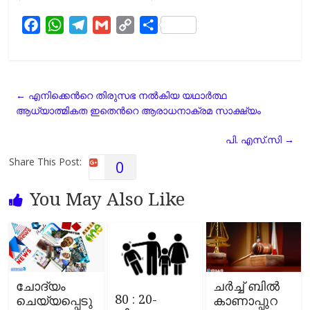
F
W
T
G
C
S
a
h
e
m
o
h
c
a
l
a
p
a
e
t
e
i
y
r
←
എനിക്കെന്‍റെ തിരുസഭ നൽകിയ യഥാർത്ഥ
b
s
g
l
L
e
ആധ്യാത്മികത ഇതെന്‍റെ ആരാധനാക്രമ സാക്ഷ്യം
o
A
r
i
o
p
a
n
പി. എസ്.സി
→
k
p
m
k
Share This Post:
0
You May Also Like
ചോദ്യം
ചര്‍ച്ച് ബില്‍
80 : 20-
ചെയ്യപ്പെടു
കാണാപ്പുറ