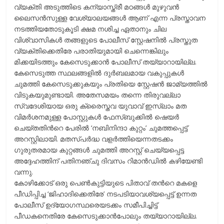
വ്യക്തി അടുത്തിടെ കന്യാസ്ത്രീ മഠങ്ങള്‍ മുഴുവന്‍
ലൈസന്‍സുള്ള വേശ്യാലയങ്ങള്‍ ആണ് എന്ന പ്രസ്താവന
നടത്തിയതോടുകൂടി ക്ഷമ നശിച്ച ഏതാനും ചില
വിശ്വാസികള്‍ തങ്ങളുടെ പോലീസ് സ്റ്റേഷനില്‍ പ്രസ്തുത
വ്യക്തിക്കെതിരേ പരാതിയുമായി ചെന്നെങ്കിലും
മിക്കയിടത്തും കേസെടുക്കാന്‍ പോലീസ് തയ്യാറായില്ല.
കേസെടുത്ത സ്ഥലങ്ങളില്‍ ദുര്‍ബലമായ വകുപ്പുകള്‍
ചുമത്തി കേസെടുക്കുകയും പ്രതിയെ സ്റ്റേഷന്‍ ജാമ്യത്തില്‍
വിടുകയുമുണ്ടായി. അതേസമയം തന്നെ തിരുവല്ലാ
സ്വദേശിയായ ഒരു ക്രൈസ്തവ യുവാവ് ഇസ്ലാം മത
വിമര്‍ശനമുള്ള പോസ്റ്റുകള്‍ ഫേസ്ബുക്കില്‍ ഷെയര്‍
ചെയ്തതിന്‍റെ പേരില്‍ ‘നബിനിന്ദാ കുറ്റം’ ചുമത്തപ്പെട്ട്
അറസ്റ്റിലായി. മതസ്പര്‍ദ്ധ വളര്‍ത്തിയെന്നതടക്കം
ഗുരുതരമായ കുറ്റങ്ങള്‍ ചുമത്തി അറസ്റ്റ് ചെയ്യപ്പെട്ട
അദ്ദേഹത്തിന് പതിനഞ്ചു ദിവസം റിമാന്‍ഡില്‍ കഴിയേണ്ടി
വന്നു.
കോഴിക്കോട് ഒരു പെണ്‍കുട്ടിയുടെ പിതാവ് തന്‍റെ മകളെ
പീഡിപ്പിച്ച ‘ജിഹാദിക്കെതിരേ’ നടപടിയാവശ്യപ്പെട്ട് ഉന്നത
പോലീസ് ഉദ്യോഗസ്ഥരെയടക്കം സമീപിച്ചിട്ട്
പീഡകനെതിരേ കേസെടുക്കാന്‍പോലും തയ്യാറായില്ല.