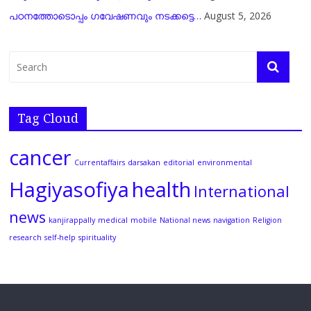
പഠനത്തോടൊപ്പം ഗവേഷണവും നടക്കട്ടെ…
August 5, 2026
Tag Cloud
cancer
Currentaffairs
darsakan
editorial
environmental
Hagiyasofiya
health
International
news
kanjirappally
medical
mobile
National news
navigation
Religion
research
self-help
spirituality