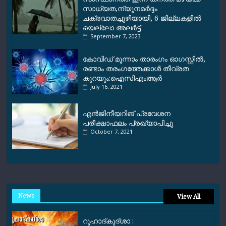
സാധ്യത,ന്യൂനമര്‍ദ്ദം
ചക്രവാതച്ചുഴിയായി, 6 ജില്ലകളില്‍
യെല്ലോ അലര്‍ട്ട്
September 7, 2023
കോവിഡ് മൂന്നാം താരംഗം ഓഗസ്റ്റിൽ,
രണ്ടാം തരംഗത്തേക്കാൾ തീവ്രത
കുറയും:ഐസിഎംആർ
July 16, 2021
എൻജിനീയറിങ് പ്രവേശന
പരീക്ഷാഫലം പ്രഖ്യാപിച്ചു
October 7, 2021
News
View All
റൂഹാദ്‌കുദ്‌ശാ :