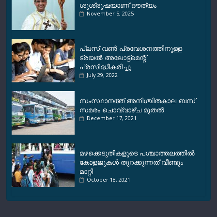
ശുശ്രൂഷയാണ് ദൗത്യം
November 5, 2025
പ്ലസ് വണ്‍ പ്രവേശനത്തിനുള്ള
ട്രയല്‍ അലോട്ട്മെന്റ്
പ്രസിദ്ധീകരിച്ചു
July 29, 2022
സം​സ്ഥാ​ന​ത്ത് അ​നി​ശ്ചി​ത​കാ​ല ബ​സ്
സ​മ​രം ചൊവ്വാഴ്ച മുതൽ
December 17, 2021
മഴക്കെടുതികളുടെ പശ്ചാത്തലത്തില്‍
കോളജുകള്‍ തുറക്കുന്നത്​ വീണ്ടും
മാറ്റി
October 18, 2021