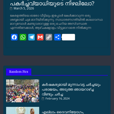
പകര്‍ച്ചവ്യാധിയുടെ നിഴലിലോ?
March 5, 2026
കേരളത്തിലെ ഓരോ വീട്ടിലും ഇപ്പോള്‍ കേള്‍ക്കാവുന്ന ഒരു
ശബ്ദമായി ചുമ മാറിയിരിക്കുന്നു. സാധാരണഗതിയില്‍ കാലാവസ്ഥ
മാറുമ്പോള്‍ കണ്ടുവരാറുള്ള ഒരു ചെറിയ അസ്വസ്ഥത
എന്നതിനേക്കാള്‍, ആഴ്ചകളോളം വിട്ടുമാറാതെ നില്‍ക്കുന്ന
F
W
T
G
C
S
a
h
e
m
o
h
c
a
l
a
p
a
e
t
e
i
y
r
b
s
g
l
L
e
o
A
r
i
Random Pics
o
p
a
n
k
p
m
k
കര്‍ഷകരുമായി മൂന്നാംവട്ട ചര്‍ച്ചയും
പരാജയം, അടുത്ത ഞായറാഴ്ച്ച
വീണ്ടും ചര്‍ച്ച
February 16, 2024
എല്ലാം ദൈവനിയോഗം,