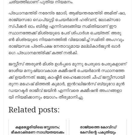
ച​ര്യ​ത്തി​ലാ​ണ് പു​തി​യ നി​യ​മ​നം.
പ്ര​ധാ​ന​മ​ന്ത്രി ന​രേ​ന്ദ്ര മോ​ദി, ആ​ഭ്യ​ന്ത​ര​മ​ന്ത്രി അ​മി​ത് ഷാ,
​രാ​ജ്യ​സ​ഭാ ഡെ​പ്യൂ​ട്ടി ചെ​യ​ർ​മാ​ൻ ഹ​രി​വ​ന്ദ്, ലോ​ക്സ​ഭാ
സ്പീ​ക്ക​ർ ഓം ​ബി​ർ​ള എ​ന്നി​വ​ര​ട​ങ്ങി​യ സ​മി​തി​യാ​ണ് ഈ ​
സ്ഥാ​ന​ത്തേ​ക്ക് മി​ശ്ര​യു​ടെ പേ​ര് ശി​പാ​ർ​ശ ചെ​യ്ത​ത്. അ​രു​
ണ്‍ മി​ശ്ര​യു​ടെ നി​യ​മ​ന​ത്തി​ൽ വി​യോ​ജി​ച്ച് സ​മി​തി അം​ഗ​വും
രാ​ജ്യ​സ​ഭ പ്ര​തി​പ​ക്ഷ നേ​താ​വു​മാ​യ മ​ല്ലി​കാ​ർ​ജു​ൻ ഖാ​ർ​
ഗെ പ്ര​ധാ​ന​മ​ന്ത്രി​ക്ക് ക​ത്ത് ന​ൽ​കി.
ജ​സ്റ്റീ​സ് അ​രു​ണ്‍ മി​ശ്ര ഉ​ൾ​പ്പ​ടെ മൂ​ന്നു പേ​രു​ടെ പേ​രു​ക​ളാ​ണ്
ദേ​ശീ​യ മ​നു​ഷ്യാ​വ​കാ​ശ ക​മ്മീ​ഷ​ൻ ചെ​യ​ർ​മാ​ൻ സ്ഥാ​ന​ത്തേ​
ക്ക് ഉ​യ​ർ​ന്ന​ത്. ജ​മ്മു കാ​ഷ്മീ​ർ ഹൈ​ക്കോ​ട​തി ചീ​ഫ് ജ​സ്റ്റീ​സാ​യി​
രു​ന്ന മ​ഹേ​ഷ് മി​ത്ത​ൽ കു​മാ​ർ, ഇ​ന്‍റ​ലി​ജ​ൻ​സ് ബ്യൂ​റോ മു​ൻ
ഡ​യ​റ​ക്ട​ർ രാ​ജീ​വ് ജ​യി​ൻ എ​ന്നി​വ​രെ ക​മ്മീ​ഷ​ൻ അം​ഗ​ങ്ങ​ളാ​
യി നി​യ​മി​ക്കാ​നും യോ​ഗം തീ​രു​മാ​നി​ച്ചു.
Related posts:
കളമശ്ശേരിയിലെ സ്ഫോടനം;
രാജ്യത്തെ കോവിഡ്
ഭീകരാക്രമണ സാധ്യതയടക്കം
കേസിന്റെ പകുതിയും