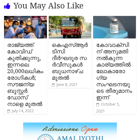
You May Also Like
രാജ്യത്ത്
കെഎസ്ആർ
കോവാക്‌സി
കോവിഡ്‌
ടിസി
ന് അനുമതി
കുതിക്കുന്നു,
ദീർഘദൂര സ​
നല്‍കുന്ന
ഇന്നലെ
ർ​വീ​സു​ക​ൾ
കാര്യത്തില്‍
20,000ലധികം
ബു​ധ​നാ​ഴ്ച
ലോകാരോ
രോഗികൾ;
മു​ത​ൽ
ഗ്യ
സൗജന്യ
സംഘടനയു
June 8, 2021
ബൂസ്റ്റർ
ടെ തീരുമാനം
ഡോസ്
ഇന്ന്
നാളെ മുതൽ
October 5,
July 14, 2022
2021