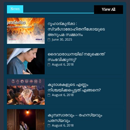
News
View All
റൂഹാദ്‌കുദ്‌ശാ :
സ്വർഗാരോഹിതനീശോയുടെ
അനുപമ സമ്മാനം
June 30, 2025
ദൈവാരാധനയില് നമുക്കെന്ത്
സംഭവിക്കുന്നു?
August 6, 2018
കൂദാശകളുടെ എണ്ണം
നിശ്ചയിക്കപ്പെട്ടത് എങ്ങനെ?
August 6, 2018
കുമ്പസാരവും – രഹസ്യവും
പരസ്യവും
August 6, 2018