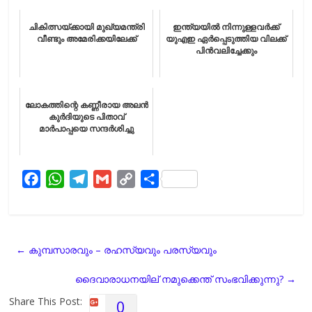
ചികിത്സയ്ക്കായി മുഖ്യമന്ത്രി
ഇന്ത്യയിൽ നിന്നുള്ളവർക്ക്
വീണ്ടും അമേരിക്കയിലേക്ക്
യുഎഇ ഏർപ്പെടുത്തിയ വിലക്ക്
പിൻവലിച്ചേക്കും
ലോകത്തിന്റെ കണ്ണീരായ അലൻ
കുർദിയുടെ പിതാവ്
മാര്‍പാപ്പയെ സന്ദര്‍ശിച്ചു
F
W
T
G
C
S
a
h
e
m
o
h
c
a
l
a
p
a
e
t
e
i
y
r
←
കുമ്പസാരവും – രഹസ്യവും പരസ്യവും
b
s
g
l
L
e
o
A
r
i
ദൈവാരാധനയില് നമുക്കെന്ത് സംഭവിക്കുന്നു?
→
o
p
a
n
Share This Post:
0
k
p
m
k