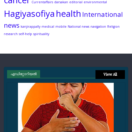
cancer
Currentaffairs
darsakan
editorial
environmental
Hagiyasofiya
health
International
news
kanjirappally
medical
mobile
National news
navigation
Religion
research
self-help
spirituality
എഡിറ്റോറിയല്‍
View All