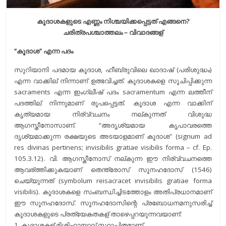
കൂദാശകളുടെ എണ്ണം നിശ്ചയിക്കപ്പെട്ടത് എങ്ങനെ?
ചരിത്രപശ്ചാത്തലം – വിവാദങ്ങള്
“കൂദാശ” എന്ന പദം
സുറിയാനി പദമായ കൂദാശ, ഹീബ്രുവിലെ ഖാദാഷ് (പരിശുദ്ധം)
എന്ന വാക്കില് നിന്നാണ് ഉത്ഭവിച്ചത്. കൂദാശകളെ സൂചിപ്പിക്കുന്ന
sacraments എന്ന ഇംഗ്ലീഷ് പദം sacramentum എന്ന ലത്തീന്
പദത്തില് നിന്നുമാണ് രൂപപ്പെട്ടത്. കൂദാശ എന്ന വാക്കിന്
കൃത്യമായ നിര്വ്വചനം നല്കുന്നത് വിശുദ്ധ
ആഗസ്തീനോസാണ്. “അദൃശ്യമായ കൃപാവരത്തെ
ദൃശ്യമാക്കുന്ന രക്ഷയുടെ അടയാളമാണ് കൂദാശ” (signum ad
res divinas pertinens; invisibilis gratiae visibilis forma – cf. Ep.
105.3.12). വി. ആഗസ്തീനോസ് നല്കുന്ന ഈ നിര്വ്വചനത്തെ
ആവര്ത്തിക്കുകയാണ് തെന്ത്രോസ് സൂനഹദോസ് (1546)
ചെയ്യുന്നത് (symbolum reisacracet invisibilis gratiae forma
visibilis). കൂദാശകളെ സംബന്ധിച്ചിടത്തോളം അതിപ്രധാനമാണ്
ഈ സൂനഹദോസ്. സൂനഹദോസിന്റെ പ്രബോധനമനുസരിച്ച്
കൂദാശകളുടെ പ്രത്യേകതകള് താഴെപ്പറയുന്നവയാണ്:
1. കൂദാശകള് മിശിഹായാല് സ്ഥാപിതമാണ്.