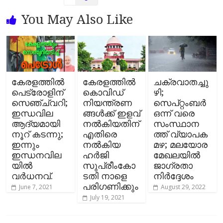
You May Also Like
കേരളത്തിൽ
കേരളത്തില്‍
ചക്രവാതച്ചു
പെട്രോളിന്
കൊവിഡ്
ഴി;
സെഞ്ച്വറി;
നിയന്ത്രണ
സെപ്റ്റംബർ
ഇന്ധവില
ങ്ങള്‍ക്ക് ഇളവ്
ഒന്ന് വരെ
ആദ്യമായി
നല്‍കിയതിന്
സംസ്ഥാന
നൂറ് കടന്നു;
എതിരെ
ത്ത് വ്യാപക
ഇന്നും
നല്‍കിയ
മഴ; മലയോര
ഇന്ധനവില
ഹര്‍ജി
മേഖലയിൽ
യിൽ
സുപ്രീംകോ
ജാഗ്രതാ
വർധനവ്.
ടതി നാളെ
നിർദ്ദേശം
പരി​ഗണിക്കും
June 7, 2021
August 29, 2022
July 19, 2021