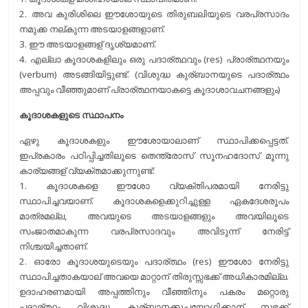
2. അവ കുരിശിലെ ഈശോയുടെ തിരുബലിയുടെ വരപ്രസാദം
നമുക്ക നല്കുന്ന അടയാളങ്ങളാണ്.
3. ഈ അടയാളങ്ങള് ദൃശ്യമാണ്.
4. എല്ലാ കൂദാശകളിലും ഒരു പദാര്ത്ഥവും (res) പ്രാര്ത്ഥനയും
(verbum) അടങ്ങിയിട്ടുണ്ട്. (വിശുദ്ധ കുര്ബാനയുടെ പദാര്ത്ഥം
അപ്പവും വീഞ്ഞുമാണ് പ്രാര്ത്ഥനയാകട്ടെ കൂദാശാവചനങ്ങളും)
കൂദാശകളുടെ സ്ഥാപനം
ഏഴു കൂദാശകളും ഈശോയാലാണ് സ്ഥാപിക്കപ്പെട്ടത്.
ഇപ്രകാരം പഠിപ്പിച്ചതിലൂടെ തെന്ത്രോസ് സൂനഹദോസ് മൂന്നു
കാര്യങ്ങള് വ്യക്തമാക്കുന്നുണ്ട്:
1. കൂദാശകളെ ഈശോ വ്യക്തിപരമായി നേരിട്ടു
സ്ഥാപിച്ചവയാണ്. കൂദാശകളെക്കുറിച്ചുള്ള ഏകദേശരൂപം
മാത്രമല്ല, അവയുടെ അടയാളങ്ങളും അവയിലൂടെ
സംജാതമാകുന്ന വരപ്രസാദവും അവിടുന്ന് നേരിട്ട്
നിശ്ചയിച്ചതാണ്.
2. ഓരോ കൂദാശയുടെയും പദാര്ത്ഥം (res) ഈശോ നേരിട്ടു
സ്ഥാപിച്ചതാകയാല് അവയെ മാറ്റാന് തിരുസ്സഭക്ക് അധികാരമില്ല.
ഉദാഹരണമായി അപ്പത്തിനും വീഞ്ഞിനും പകരം മറ്റൊരു
പദാര്ത്ഥം വിശുദ്ധ കുര്ബാനക്കുപയോഗിക്കാന് സഭക്ക്