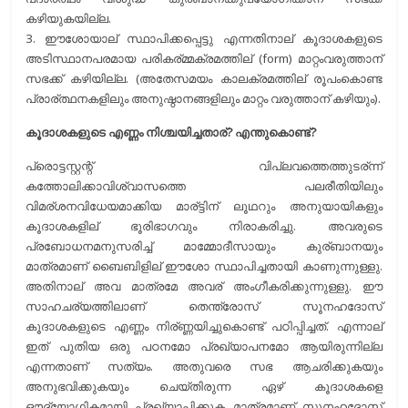
കഴിയുകയില്ല.
3. ഈശോയാല് സ്ഥാപിക്കപ്പെട്ടു എന്നതിനാല് കൂദാശകളുടെ
അടിസ്ഥാനപരമായ പരികര്മ്മക്രമത്തില് (form) മാറ്റംവരുത്താന്
സഭക്ക് കഴിയില്ല. (അതേസമയം കാലക്രമത്തില് രൂപംകൊണ്ട
പ്രാര്ത്ഥനകളിലും അനുഷ്ഠാനങ്ങളിലും മാറ്റം വരുത്താന് കഴിയും).
കൂദാശകളുടെ എണ്ണം നിശ്ചയിച്ചതാര്? എന്തുകൊണ്ട്?
പ്രൊട്ടസ്റ്റന്റ് വിപ്ലവത്തെത്തുടര്ന്ന്
കത്തോലിക്കാവിശ്വാസത്തെ പലരീതിയിലും
വിമര്ശനവിധേയമാക്കിയ മാര്ട്ടിന് ലൂഥറും അനുയായികളും
കൂദാശകളില് ഭൂരിഭാഗവും നിരാകരിച്ചു. അവരുടെ
പ്രബോധനമനുസരിച്ച് മാമ്മോദീസായും കുര്ബാനയും
മാത്രമാണ് ബൈബിളില് ഈശോ സ്ഥാപിച്ചതായി കാണുന്നുള്ളു.
അതിനാല് അവ മാത്രമേ അവര് അംഗീകരിക്കുന്നുള്ളു. ഈ
സാഹചര്യത്തിലാണ് തെന്ത്രോസ് സൂനഹദോസ്
കൂദാശകളുടെ എണ്ണം നിര്ണ്ണയിച്ചുകൊണ്ട് പഠിപ്പിച്ചത്. എന്നാല്
ഇത് പുതിയ ഒരു പഠനമോ പ്രഖ്യാപനമോ ആയിരുന്നില്ല
എന്നതാണ് സത്യം. അതുവരെ സഭ ആചരിക്കുകയും
അനുഭവിക്കുകയും ചെയ്തിരുന്ന ഏഴ് കൂദാശകളെ
ഔദ്യോഗികമായി പ്രഖ്യാപിക്കുക മാത്രമാണ് സൂനഹദോസ്