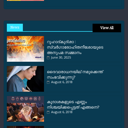
News
View All
റൂഹാദ്‌കുദ്‌ശാ :
സ്വർഗാരോഹിതനീശോയുടെ
അനുപമ സമ്മാനം
June 30, 2025
ദൈവാരാധനയില് നമുക്കെന്ത്
സംഭവിക്കുന്നു?
August 6, 2018
കൂദാശകളുടെ എണ്ണം
നിശ്ചയിക്കപ്പെട്ടത് എങ്ങനെ?
August 6, 2018