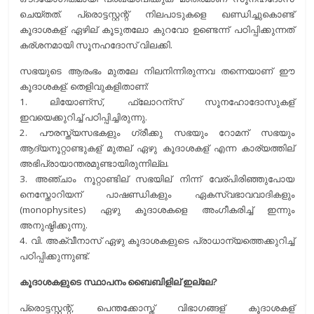
ചെയ്തത്. പ്രൊട്ടസ്റ്റന്റ് നിലപാടുകളെ ഖണ്ഡിച്ചുകൊണ്ട്
കൂദാശകള് ഏഴില് കൂടുതലോ കുറവോ ഉണ്ടെന്ന് പഠിപ്പിക്കുന്നത്
കര്ശനമായി സൂനഹദോസ് വിലക്കി.
സഭയുടെ ആരംഭം മുതലേ നിലനിന്നിരുന്നവ തന്നെയാണ് ഈ
കൂദാശകള്. തെളിവുകളിതാണ്:
1. ലിയോണ്സ്, ഫ്ലോറന്സ് സൂനഹോദോസുകള്
ഇവയെക്കുറിച്ച് പഠിപ്പിച്ചിരുന്നു.
2. പൗരസ്ത്യസഭകളും ഗ്രീക്കു സഭയും റോമന് സഭയും
ആദ്യനൂറ്റാണ്ടുകള് മുതല് ഏഴു കൂദാശകള് എന്ന കാര്യത്തില്
അഭിപ്രായാന്തരമുണ്ടായിരുന്നില്ല.
3. അഞ്ചാം നൂറ്റാണ്ടില് സഭയില് നിന്ന് വേര്പിരിഞ്ഞുപോയ
നെസ്തോറിയന് പാഷണ്ഡികളും ഏകസ്വഭാവവാദികളും
(monophysites) ഏഴു കൂദാശകളെ അംഗീകരിച്ച് ഇന്നും
അനുഷ്ഠിക്കുന്നു.
4. വി. അക്വീനാസ് ഏഴു കൂദാശകളുടെ പ്രാധാന്യത്തെക്കുറിച്ച്
പഠിപ്പിക്കുന്നുണ്ട്.
കൂദാശകളുടെ സ്ഥാപനം ബൈബിളില് ഇല്ലേ?
പ്രൊട്ടസ്റ്റന്റ്, പെന്തക്കോസ്ത് വിഭാഗങ്ങള് കൂദാശകള്