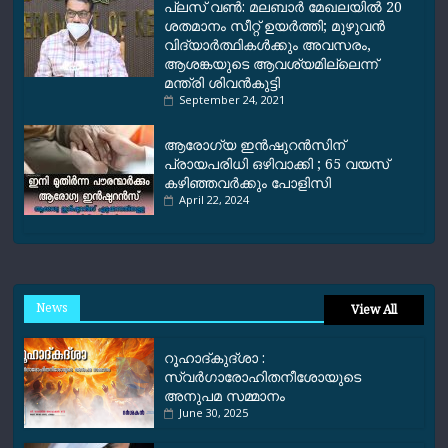
പ്ലസ് വൺ: മലബാർ മേഖലയിൽ 20
ശതമാനം സീറ്റ് ഉയർത്തി; മുഴുവൻ
വിദ്യാർത്ഥികൾക്കും അവസരം,
ആശങ്കയുടെ ആവശ്യമില്ലെന്ന്
മന്ത്രി ശിവൻകുട്ടി
September 24, 2021
ആരോഗ്യ ഇൻഷുറൻസിന്
പ്രായപരിധി ഒഴിവാക്കി ; 65 വയസ്
കഴിഞ്ഞവർക്കും പോളിസി
April 22, 2024
News
View All
റൂഹാദ്‌കുദ്‌ശാ :
സ്വർഗാരോഹിതനീശോയുടെ
അനുപമ സമ്മാനം
June 30, 2025