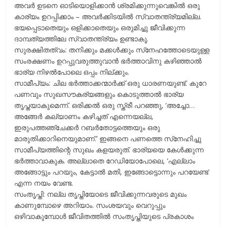
അവര്‍ ഉടനെ ഓടിയൊളിക്കാന്‍ ശ്രമിക്കുന്നുവെങ്കില്‍ ഒരു
കാര്യം ഉറപ്പിക്കാം – അവര്‍ക്കിടയില്‍ സ്വാതന്ത്ര്യമില്ല.
ഭയപ്പെടാതെയും ഒളിക്കാതെയും ഒരുമിച്ചു ജീവിക്കുന്ന
ദാമ്പത്യത്തിലേ സ്വാതന്ത്ര്യം ഉണ്ടാകൂ.
സുരക്ഷിതത്വം: തനിക്കും മക്കള്‍ക്കും സ്‌നേഹത്തോടെയുള്ള
സംരക്ഷണം ഉറപ്പുവരുത്തുവാന്‍ ഭര്‍ത്താവിനു കഴിഞ്ഞാല്‍
ഭാര്യ നിഴല്‍പോലെ ഒപ്പം നില്ക്കും.
സാമീപ്യം: ചില ഭര്‍ത്താക്കന്മാര്‍ക്ക് ഒരു ധാരണയുണ്ട്. കുറേ
പണവും സുഖസൗകര്യങ്ങളും കൊടുത്താല്‍ ഭാര്യ
തൃപ്തയാകുമെന്ന്. ഒരിക്കല്‍ ഒരു സ്ത്രീ പറഞ്ഞു, ‘അച്ചോ…
അങ്ങേര്‍ കല്യാണം കഴിച്ചത് എന്നെയല്ല,
ഇരുപത്തഞ്ചേക്കര്‍ റബര്‍തോട്ടത്തെയും ഒരു
മാരുതിക്കാറിനെയുമാണ്.’ ഇങ്ങനെ പണത്തെ സ്‌നേഹിച്ചു
സാമീപ്യത്തിന്റെ സുഖം കളയരുത്. ഭാര്യയെ കേള്‍ക്കുന്ന
ഭര്‍ത്താവാകുക. അല്ലാതെ റേഡിയോപോലെ, ‘എല്ലാം
അങ്ങോട്ടും പറയും, കേട്ടാല്‍ മതി, ഇങ്ങോട്ടൊന്നും പറയേണ്ട’
എന്ന നയം വേണ്ട.
സംതൃപ്തി: നല്ല തൃപ്തിയോടെ ജീവിക്കുന്നവരുടെ മുഖം
കാണുമ്പോഴെ അറിയാം. സംശയവും വെറുപ്പും
ഒഴിവാകുമ്പോള്‍ ജീവിതത്തില്‍ സംതൃപ്തിയുടെ പ്രകാശം