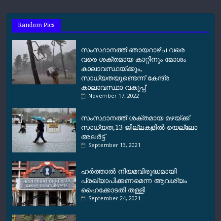
b
s
g
l
L
e
o
A
r
i
Random Pics
o
p
a
n
k
p
m
k
സംസ്ഥാനത്ത് ഞായറാഴ്ച വരെ
വരെ ശക്തമായ കാറ്റിനും മോശം
കാലാവസ്ഥയ്ക്കും,
സാധ്യതയുണ്ടെന്ന് കേന്ദ്ര
കാലാവസ്ഥാ വകുപ്പ്
November 17, 2022
സംസ്ഥാനത്ത് ശക്തമായ മഴയ്ക്ക്
സാധ്യത,13 ജില്ലകളിൽ യെല്ലോ
അലർട്ട്
September 13, 2021
ഹര്‍ത്താല്‍ നിയമവിരുദ്ധമായി
പ്രഖ്യാപിക്കണമെന്ന ആവശ്യം
ഹൈക്കോടതി തള്ളി
September 24, 2021