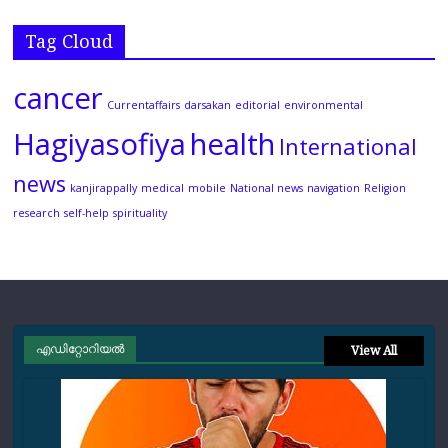
Tag Cloud
cancer
Currentaffairs
darsakan
editorial
environmental
Hagiyasofiya
health
International
news
kanjirappally
medical
mobile
National news
navigation
Religion
research
self-help
spirituality
എഡിറ്റോറിയല്‍
View All