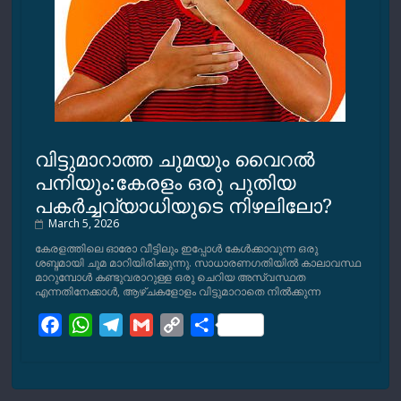
വിട്ടുമാറാത്ത ചുമയും വൈറല്‍
പനിയും:കേരളം ഒരു പുതിയ
പകര്‍ച്ചവ്യാധിയുടെ നിഴലിലോ?
March 5, 2026
കേരളത്തിലെ ഓരോ വീട്ടിലും ഇപ്പോള്‍ കേള്‍ക്കാവുന്ന ഒരു
ശബ്ദമായി ചുമ മാറിയിരിക്കുന്നു. സാധാരണഗതിയില്‍ കാലാവസ്ഥ
മാറുമ്പോള്‍ കണ്ടുവരാറുള്ള ഒരു ചെറിയ അസ്വസ്ഥത
എന്നതിനേക്കാള്‍, ആഴ്ചകളോളം വിട്ടുമാറാതെ നില്‍ക്കുന്ന
F
W
T
G
C
S
a
h
e
m
o
h
c
a
l
a
p
a
e
t
e
i
y
r