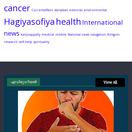
cancer
Currentaffairs
darsakan
editorial
environmental
Hagiyasofiya
health
International
news
kanjirappally
medical
mobile
National news
navigation
Religion
research
self-help
spirituality
എഡിറ്റോറിയല്‍
View All