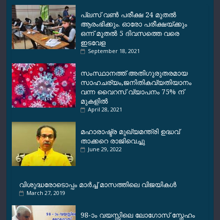
o
p
a
n
k
p
m
k
പ്ലസ് വണ്‍ പരീക്ഷ 24 മുതല്‍
ആരംഭിക്കും. ഓരോ പരീക്ഷയ്ക്കും
ഒന്ന് മുതല്‍ 5 ദിവസത്തെ വരെ
ഇടവേള
September 18, 2021
സംസ്ഥാനത്ത് അതിഗുരുതരമായ
സാഹചര്യം,ജനിതികവ്യതിയാനം
വന്ന വൈറസ് വ്യാപനം 75% ന്
മുകളിൽ
April 28, 2021
മഹാരാഷ്ട്ര മുഖ്യമന്ത്രി ഉദ്ധവ്
താക്കറെ രാജിവെച്ചു
June 29, 2022
വിശുദ്ധരോടൊപ്പം മാർച്ച് മാസത്തിലെ വിജയികൾ
March 27, 2019
98-ാം വയസ്സിലെ ലോഗോസ് സ്നേഹം