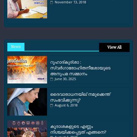
November 13, 2018
News
View All
റൂഹാദ്‌കുദ്‌ശാ :
സ്വർഗാരോഹിതനീശോയുടെ
അനുപമ സമ്മാനം
June 30, 2025
ദൈവാരാധനയില് നമുക്കെന്ത്
സംഭവിക്കുന്നു?
August 6, 2018
കൂദാശകളുടെ എണ്ണം
നിശ്ചയിക്കപ്പെട്ടത് എങ്ങനെ?