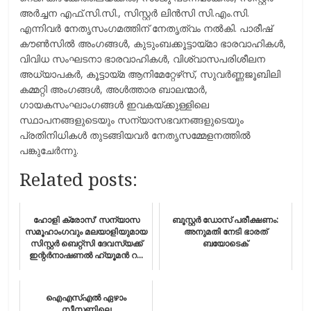
അര്‍ച്ചന എഫ്.സി.സി., സിസ്റ്റര്‍ ലിന്‍സി സി.എം.സി.
എന്നിവര്‍ നേതൃസംഗമത്തിന് നേതൃത്വം നല്‍കി. പാരീഷ്
കൗണ്‍സില്‍ അംഗങ്ങള്‍, കുടുംബക്കൂട്ടായ്മാ ഭാരവാഹികള്‍,
വിവിധ സംഘടനാ ഭാരവാഹികള്‍, വിശ്വാസപരിശീലന
അധ്യാപകര്‍, കൂട്ടായ്മ ആനിമേറ്റേഴ്‌സ്, സുവര്‍ണ്ണജൂബിലി
കമ്മറ്റി അംഗങ്ങള്‍, അള്‍ത്താര ബാലന്മാര്‍,
ഗായകസംഘാംഗങ്ങള്‍ ഇവകയ്ക്കുള്ളിലെ
സ്ഥാപനങ്ങളുടെയും സന്യാസഭവനങ്ങളുടെയും
പ്രതിനിധികള്‍ തുടങ്ങിയവര്‍ നേതൃസമ്മേളനത്തില്‍
പങ്കുചേര്‍ന്നു.
Related posts:
ഹോളി ക്രോസ്’ സന്യാസ
ബൂസ്റ്റർ ഡോസ് പരീക്ഷണം:
സമൂഹാംഗവും മലയാളിയുമായ
അനുമതി നേടി ഭാരത്
സിസ്റ്റര്‍ ബെറ്റ്സി ദേവസ്യക്ക്‌
ബയോടെക്
ഇന്റര്‍നാഷണല്‍ ഹ്യൂമന്‍ റ...
ഐഎസ്‌എല്‍ ഏഴാം
സീസണിലെ