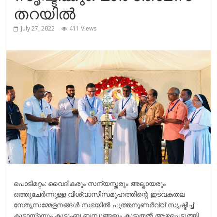
r
m
തറയില്‍
i
e
July 27, 2022
411 Views
n
k
പൊടിമറ്റം: വൈദികരും സന്യസ്തരും അല്മായരും
ഒത്തുചേര്‍ന്നുള്ള വിശ്വാസിസമൂഹത്തിന്റെ ഇടവകതല
നേതൃസമ്മേളനങ്ങള്‍ സഭയില്‍ പുത്തനുണര്‍വ്വ് സൃഷ്ടിച്ച്
കൂട്ടായ്മയും കുടുംബ ബന്ധങ്ങളും കൂടുതല്‍ ആഴപ്പെടുത്തി