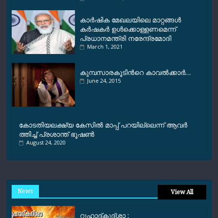
കാര്‍ഷിക മേഖലയിലെ മാറ്റങ്ങള്‍
കര്‍ഷകര്‍ ഉള്‍ക്കൊള്ളണമെന്ന്
പ്രധാനമന്ത്രി നരേന്ദ്രമോദി
March 1, 2021
കുമ്പസാരകൂടിന്‍റെ കാവല്‍ക്കാര്‍…
June 24, 2015
കോ​ട​തി​യ​ല​ക്ഷ്യ കേ​സി​ല്‍ മാ​പ്പ് പ​റ​യി​ല്ലെ​ന്ന് ആ​വ​ര്‍​
ത്തി​ച്ച്‌ പ്ര​ശാ​ന്ത് ഭൂ​ഷ​ണ്‍
August 24, 2020
News
View All
റൂഹാദ്‌കുദ്‌ശാ :