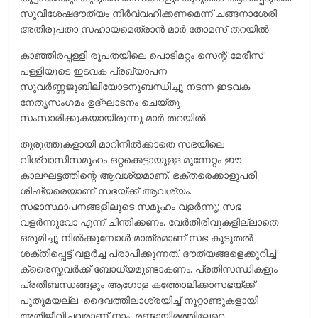
സുവിശേഷദൗത്യം നിര്‍വ്വഹിക്കണമെന്ന് ചങ്ങനാശേരി
അതിരൂപതാ സഹായമെത്രാന്‍ മാര്‍ തോമസ് തറയില്‍.
കാഞ്ഞിരപ്പള്ളി രൂപതയിലെ പൊടിമറ്റം സെന്റ് മേരീസ്
പള്ളിയുടെ ഇടവക പ്രഖ്യാപന
സുവര്‍ണ്ണജൂബിലിയോടനുബന്ധിച്ചു നടന്ന ഇടവക
നേതൃസംഗമം ഉദ്ഘാടനം ചെയ്തു
സംസാരിക്കുകയായിരുന്നു മാര്‍ തറയില്‍.
തുരുത്തുകളായി മാറിനില്‍ക്കാതെ സഭയിലെ
വിശ്വാസിസമൂഹം ഒറ്റക്കെട്ടായുള്ള മുന്നേറ്റം ഈ
കാലഘട്ടത്തിന്റെ ആവശ്യമാണ്. ഭക്തരെക്കാളുപരി
ശിഷ്യരെയാണ് സഭയ്ക്ക് ആവശ്യം.
സഭാസ്ഥാപനങ്ങളിലൂടെ സമൂഹം വളര്‍ന്നു; സഭ
വളര്‍ന്നുവോ എന്ന് ചിന്തിക്കണം. വേര്‍തിരിവുകളില്ലാതെ
ഒരുമിച്ചു നില്‍ക്കുമ്പോള്‍ മാത്രമാണ് സഭ കൂടുതല്‍
ശക്തിപ്പെട്ട് വളര്‍ച്ച പ്രാപിക്കുന്നത്. ദൗത്യങ്ങളെക്കുറിച്ച്
ക്രൈസ്തവര്‍ക്ക് ബോധ്യമുണ്ടാകണം. പ്രതിസന്ധികളും
പ്രതിബന്ധങ്ങളും ആഗോള കത്തോലിക്കാസഭയ്ക്ക്
പുതുമയല്ല. ദൈവത്തിലാശ്രയിച്ച് നൂറ്റാണ്ടുകളായി
അതിജീവിച്ചവരാണ് നാം. രണ്ടായിരത്തിലേറെ