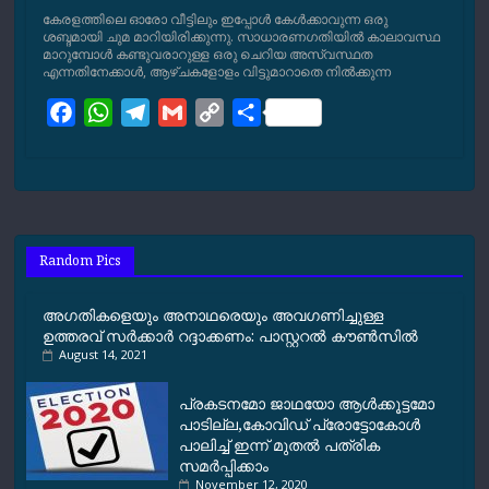
കേരളത്തിലെ ഓരോ വീട്ടിലും ഇപ്പോള്‍ കേള്‍ക്കാവുന്ന ഒരു
ശബ്ദമായി ചുമ മാറിയിരിക്കുന്നു. സാധാരണഗതിയില്‍ കാലാവസ്ഥ
മാറുമ്പോള്‍ കണ്ടുവരാറുള്ള ഒരു ചെറിയ അസ്വസ്ഥത
എന്നതിനേക്കാള്‍, ആഴ്ചകളോളം വിട്ടുമാറാതെ നില്‍ക്കുന്ന
F
W
T
G
C
S
a
h
e
m
o
h
c
a
l
a
p
a
e
t
e
i
y
r
b
s
g
l
L
e
o
A
r
i
Random Pics
o
p
a
n
k
p
m
k
അഗതികളെയും അനാഥരെയും അവഗണിച്ചുള്ള
ഉത്തരവ് സര്‍ക്കാര്‍ റദ്ദാക്കണം: പാസ്റ്ററല്‍ കൗണ്‍സില്‍
August 14, 2021
പ്രകടനമോ ജാഥയോ ആള്‍ക്കൂട്ടമോ
പാടില്ല,കോവിഡ് പ്രോട്ടോകോൾ
പാലിച്ച് ഇന്ന് മുതൽ പത്രിക
സമർപ്പിക്കാം
November 12, 2020