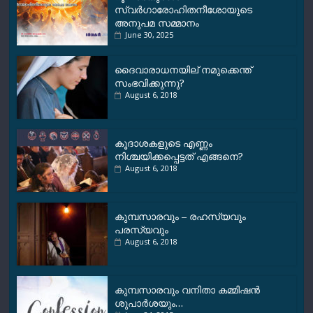
സ്വർഗാരോഹിതനീശോയുടെ
അനുപമ സമ്മാനം
June 30, 2025
ദൈവാരാധനയില് നമുക്കെന്ത്
സംഭവിക്കുന്നു?
August 6, 2018
കൂദാശകളുടെ എണ്ണം
നിശ്ചയിക്കപ്പെട്ടത് എങ്ങനെ?
August 6, 2018
കുമ്പസാരവും – രഹസ്യവും
പരസ്യവും
August 6, 2018
കുമ്പസാരവും വനിതാ കമ്മിഷന്‍
ശുപാര്‍ശയും…