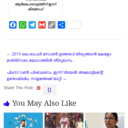
ആദ്യപോരാട്ടത്തിന് ഇന്ന്
കിക്കോഫ്
F
W
T
G
C
S
a
h
e
m
o
h
c
a
l
a
p
a
e
t
e
i
y
r
←
2019 ലെ ബഫര്‍ സോണ്‍ ഉത്തരവ് തിരുത്താന്‍ കേരളാ
b
s
g
l
L
e
മന്ത്രിസഭാ യോഗത്തില്‍ തീരുമാനം
o
A
r
i
o
p
a
n
പ്ലസ് വണ്‍ പ്രവേശനം; ഇന്ന് ട്രയല്‍ അലോട്ട്മെന്റ്
k
p
m
k
ഉണ്ടാകില്ല, നാളത്തേക്ക് മാറ്റി
→
Share This Post:
0
You May Also Like