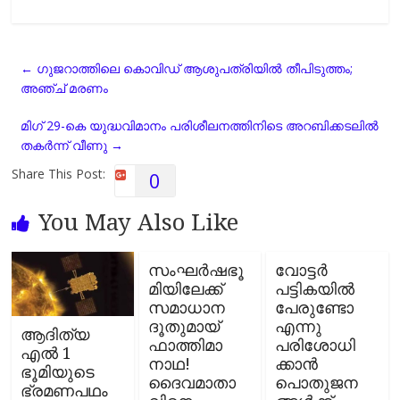
a
h
e
m
o
h
c
a
l
a
p
a
e
t
e
i
y
r
←
ഗുജറാത്തിലെ കൊവിഡ് ആശുപത്രിയിൽ തീപിടുത്തം;
b
s
g
l
L
e
അഞ്ച് മരണം
o
A
r
i
o
p
a
n
മിഗ് 29-കെ യുദ്ധവിമാനം പരിശീലനത്തിനിടെ അറബിക്കടലില്‍
k
p
m
k
തകര്‍ന്ന് വീണു
→
Share This Post:
0
You May Also Like
സംഘർഷഭൂ
വോട്ടർ
മിയിലേക്ക്
പട്ടികയില്‍
സമാധാന
പേരുണ്ടോ
ദൂതുമായ്
എന്നു
ആദിത്യ
ഫാത്തിമാ
പരിശോധി
എല്‍ 1
നാഥ!
ക്കാൻ
ഭൂമിയുടെ
ദൈവമാതാ
പൊതുജന
ഭ്രമണപഥം