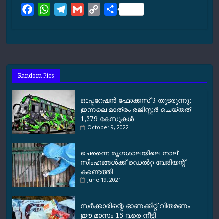
F
W
T
G
C
S
a
h
e
m
o
h
c
a
l
a
p
a
e
t
e
i
y
r
b
s
g
l
L
e
o
A
r
i
Random Pics
o
p
a
n
k
p
m
k
ഓപ്പറേഷന്‍ ഫോക്കസ് 3 തുടരുന്നു;
ഇന്നലെ മാത്രം രജിസ്റ്റര്‍ ചെയ്തത്
1,279 കേസുകള്‍
October 9, 2022
ചെന്നൈ മൃഗശാലയിലെ നാല്
സിംഹങ്ങൾക്ക് ഡെൽറ്റ വേരിയന്റ്
കണ്ടെത്തി
June 19, 2021
സര്‍ക്കാരിന്റെ ഓണക്കിറ്റ് വിതരണം
ഈ മാസം 15 വരെ നീട്ടി