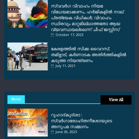
സ്വവര്‍ഗ വിവാഹം നിയമ
വിധേയമാക്കണം, ഹര്‍ജികളില്‍ നാല്
പ്രത്യേക വിധികള്‍; വിവാഹം
സ്ഥിരവും മാറ്റമില്ലാത്തതോ ആയ
വ്യവസ്ഥയല്ലെന്ന് ചീഫ് ജസ്റ്റിസ്
October 17, 2023
കേരളത്തിൽ സിക്ക വൈറസ്;
തമിഴ്നാട്, കർണാടക അതിർത്തികളിൽ
കടുത്ത നിയന്ത്രണം
July 11, 2021
News
View All
റൂഹാദ്‌കുദ്‌ശാ :
സ്വർഗാരോഹിതനീശോയുടെ
അനുപമ സമ്മാനം
June 30, 2025