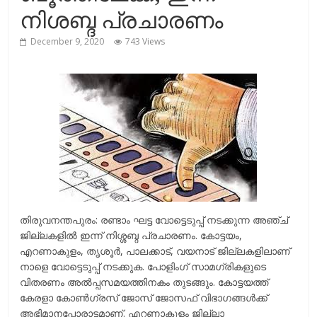
r
m
നിശബ്ദ പ്രചാരണം
i
e
December 9, 2020
743 Views
n
k
തിരുവനന്തപുരം: രണ്ടാം ഘട്ട വോട്ടെടുപ്പ് നടക്കുന്ന അഞ്ച്
ജില്ലകളില്‍ ഇന്ന് നിശ്ശബ്ദ പ്രചാരണം. കോട്ടയം,
എറണാകുളം, തൃശൂര്‍, പാലക്കാട്, വയനാട് ജില്ലകളിലാണ്
നാളെ വോട്ടെടുപ്പ് നടക്കുക. പോളിംഗ് സാമഗ്രികളുടെ
വിതരണം അല്‍പ്പസമയത്തിനകം തുടങ്ങും. കോട്ടയത്ത്
കേരളാ കോണ്‍ഗ്രസ് ജോസ് ജോസഫ് വിഭാഗങ്ങള്‍ക്ക്
അഭിമാനപ്പോരാട്ടമാണ്. എറണാകുളം ജില്ലാ