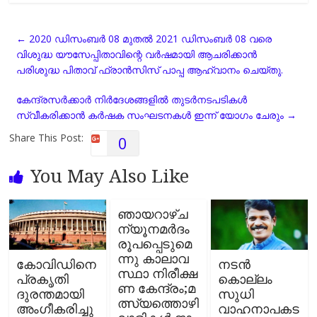
c
a
l
a
p
a
e
t
e
i
y
r
←
2020 ഡിസംബർ 08 മുതൽ 2021 ഡിസംബർ 08 വരെ
b
s
g
l
L
e
വിശുദ്ധ യൗസേപ്പിതാവിന്റെ വർഷമായി ആചരിക്കാൻ
o
A
r
i
പരിശുദ്ധ പിതാവ് ഫ്രാൻസിസ് പാപ്പ ആഹ്വാനം ചെയ്തു.
o
p
a
n
k
p
m
k
കേന്ദ്രസര്‍ക്കാര്‍ നിര്‍ദേശങ്ങളില്‍ തുടര്‍നടപടികള്‍
സ്വീകരിക്കാന്‍ കര്‍ഷക സംഘടനകള്‍ ഇന്ന് യോഗം ചേരും
→
Share This Post:
0
You May Also Like
ഞാ​​യ​​റാ​​ഴ്ച
ന്യൂ​​ന​​മ​​ർ​​ദം
രൂ​​പ​​പ്പെ​​ടു​​മെ​​
ന്നു കാ​​ലാ​​വ​​
കോവിഡിനെ
നടന്‍
സ്ഥാ നി​​രീ​​ക്ഷ​​
പ്രകൃതി
കൊല്ലം
ണ കേ​​ന്ദ്രം;മ​​
ദുരന്തമായി
സുധി
ത്സ്യ​​ത്തൊ​​ഴി​​
അംഗീകരിച്ചു
വാഹനാപകട