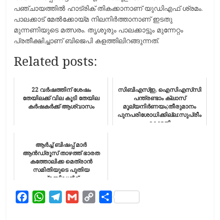
പഞ്ചായത്തില്‍ ഹാട്രിക് തികക്കാനാണ് യുഡിഎഫ് ശ്രമം.
പാലക്കാട് മേല്‍ക്കോയ്മ നിലനിര്‍ത്താനാണ് ഇടതു
മുന്നണിയുടെ മത്സരം. തൃശൂരും പാലക്കാട്ടും മുന്നേറ്റം
പ്രതീക്ഷിച്ചാണ് ബിജെപി കളത്തിലിറങ്ങുന്നത്.
Related posts:
22 വര്‍ഷത്തിന് ശേഷം
സിബിഎസ്‌ഇ, ഐസിഎസ്‍സി
തേയിലക്ക് വില കൂടി തേയില
പന്ത്രണ്ടാം ക്ലാസ്
കർഷകർക്ക് ആശ്വാസം
മൂല്യനിർണയം;തീരുമാനം
പുനപരിശോധിക്കില്ല:സുപ്രീം
കോടതി
ആര്‍ച്ച് ബിഷപ്പ് മാർ
ആൻഡ്രൂസ് താഴത്ത് ഭാരത
കത്തോലിക്ക മെത്രാന്‍
സമിതിയുടെ പുതിയ
പ്രസിഡന്‍റ്
F
W
T
G
C
S
a
h
e
m
o
h