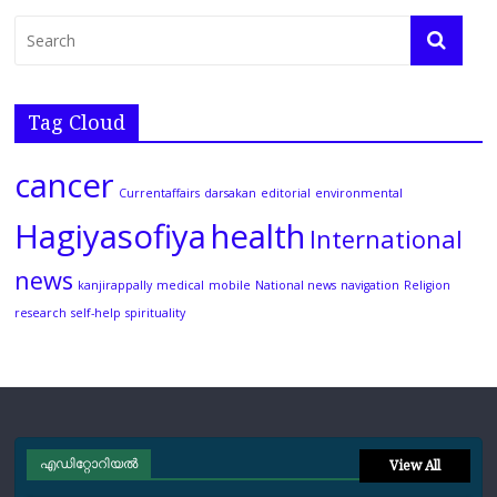
Tag Cloud
cancer
Currentaffairs
darsakan
editorial
environmental
Hagiyasofiya
health
International
news
kanjirappally
medical
mobile
National news
navigation
Religion
research
self-help
spirituality
എഡിറ്റോറിയല്‍
View All