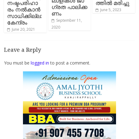
ലാ​​ളി​​ക​​ൾ ജാ​​
നഷ്ടപരിഹാ
ത്തില്‍ മരിച്ചു
ഗ്ര​​ത പാ​​ലി​​ക്ക​​
രം നൽകാൻ
June 5, 2023
ണം
സാധിക്കില്ല:
September 11,
കേന്ദ്രം
2020
June 20, 2021
Leave a Reply
You must be
logged in
to post a comment.