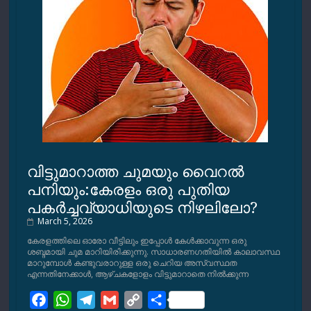
വിട്ടുമാറാത്ത ചുമയും വൈറല്‍
പനിയും:കേരളം ഒരു പുതിയ
പകര്‍ച്ചവ്യാധിയുടെ നിഴലിലോ?
March 5, 2026
കേരളത്തിലെ ഓരോ വീട്ടിലും ഇപ്പോള്‍ കേള്‍ക്കാവുന്ന ഒരു
ശബ്ദമായി ചുമ മാറിയിരിക്കുന്നു. സാധാരണഗതിയില്‍ കാലാവസ്ഥ
മാറുമ്പോള്‍ കണ്ടുവരാറുള്ള ഒരു ചെറിയ അസ്വസ്ഥത
എന്നതിനേക്കാള്‍, ആഴ്ചകളോളം വിട്ടുമാറാതെ നില്‍ക്കുന്ന
F
W
T
G
C
S