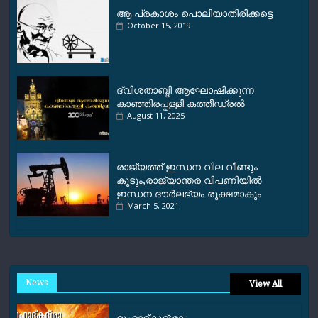
ആ പ്രകാശം പൊലിയാതിരിക്കട്ടെ
October 15, 2019
ദ്വിശതാബ്ദി ആഘോഷിക്കുന്ന
കാഞ്ഞിരപ്പള്ളി കത്തീഡ്രൽ
August 11, 2025
രാജ്യത്ത് ഇന്ധന വില വീണ്ടും
കൂടും,രാജ്യാന്തര വിപണിയിൽ
ഇന്ധന ദൗര്‍ലഭ്യം രൂക്ഷമാകും
March 5, 2021
News
View All
റൂഹാദ്‌കുദ്‌ശാ :