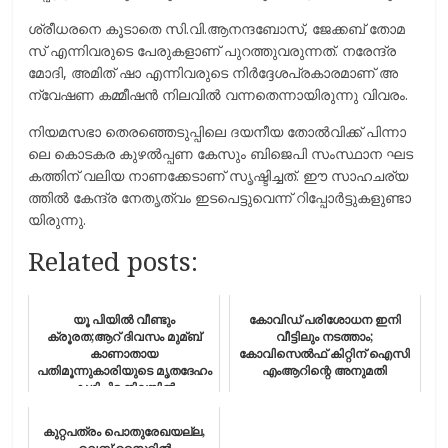
ശ്രീ​ധ​ര​നെ കൂ​ടാ​തെ സി.​വി.​ആ​ന​ന്ദ​ബോ​സ്, ജേ​ക്ക​ബ് തോ​മ​
സ് എ​ന്നി​വ​രു​ടെ പേ​രു​ക​ളാ​ണ് പു​റ​ത്തു​വ​രു​ന്ന​ത്. ന​രേ​ന്ദ്ര
മോ​ദി, അ​മി​ത് ഷാ ​എ​ന്നി​വ​രു​ടെ നി​ർ​ദ്ദേ​ശ​പ്ര​കാ​ര​മാ​ണ് അ​
ന്വേ​ഷ​ണ ക​മ്മീ​ഷ​ൻ നി​ല​വി​ൽ വ​ന്ന​തെ​ന്നാ​യി​രു​ന്നു വി​വ​രം.
നി​യ​മ​സ​ഭാ തെ​ര​ഞ്ഞെ​ടു​പ്പി​ലെ ദ​യ​നീ​യ തോ​ൽ​വി​ക്ക് പി​ന്നാ​
ലെ കൊ​ട​ക​ര കു​ഴ​ൽ​പ്പ​ണ കേ​സും ബി​ജെ​പി സം​സ്ഥാ​ന ഘ​ട​
ക​ത്തി​ന് വ​ലി​യ നാ​ണ​ക്കേ​ടാ​ണ് സൃ​ഷ്ടി​ച്ച​ത്. ഈ ​സാ​ഹ​ച​ര്യ​
ത്തി​ൽ കേ​ന്ദ്ര നേ​തൃ​ത്വം ഇ​ട​പെ​ട്ടു​വെ​ന്ന് റി​പ്പോ​ർ​ട്ടു​ക​ളു​ണ്ടാ​
യി​രു​ന്നു.
Related posts:
യൂ പിയിൽ വീണ്ടും
കോവിഡ് പരിശോധന ഇനി
ക്രൂരത;ആറ് ദിവസം മുമ്ബ്
വീട്ടിലും നടത്താം;
കാണാതായ
കോവിസെൽഫ് കിറ്റിന് ഐ​സി​
പതിമൂന്നുകാരിയുടെ മൃതദേഹം
എം​ആ​റിന്റെ അനുമതി
കുഴിച്ചിട്ട നിലയില്‍
കുറ്റപത്രം പൊതുരേഖയല്ല,