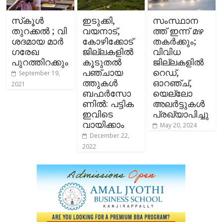
സ്​കൂള്‍
ഇടുക്കി,
സംസ്ഥാന
തുറക്കല്‍ ; വി​
വയനാട്,
ത്ത് ഇന്ന് മഴ
ശ​ദ​മാ​യ മാ​ര്‍​
കോഴിക്കോട്
തകര്‍ക്കും;
ഗ​രേ​ഖ
ജില്ലകളില്‍
വിവിധ
പുറത്തിറക്കും
കൂടുതല്‍
ജില്ലകളില്‍
പഞ്ചായ
റെഡ്,
September 19,
ത്തുകള്‍
ഓറഞ്ച്,
2021
ബഫര്‍സോ
യെല്ലോ
ണിൽ: പട്ടിക
അലര്‍ട്ടുകള്‍
ഇവിടെ
പ്രഖ്യാപിച്ചു
വായിക്കാം
May 20, 2024
December 22,
2022