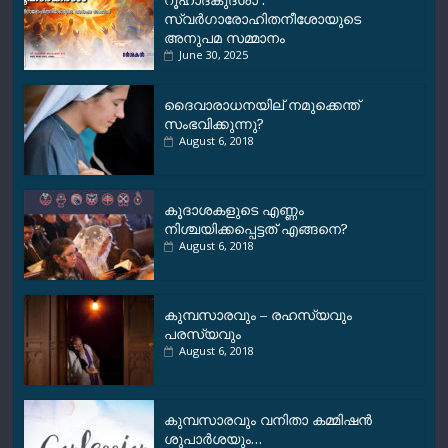
സ്വർഗാരോഹിതനീശോയുടെ
അനുപമ സമ്മാനം
June 30, 2025
ദൈവാരാധനയില് നമുക്കെന്ത്
സംഭവിക്കുന്നു?
August 6, 2018
കൂദാശകളുടെ എണ്ണം
നിശ്ചയിക്കപ്പെട്ടത് എങ്ങനെ?
August 6, 2018
കുമ്പസാരവും – രഹസ്യവും
പരസ്യവും
August 6, 2018
കുമ്പസാരവും വനിതാ കമ്മിഷന്‍
ശുപാര്‍ശയും…