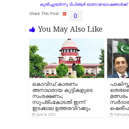
o
A
r
i
കുതിച്ചുയർന്നു ടിപിആര്‍ ഓണാഘോഷങ്ങള്‍ക
o
p
a
n
Share This Post:
0
k
p
m
k
You May Also Like
കൊവിഡ് കാരണം
പാകിസ്
അനാഥരായ കുട്ടികളുടെ
തെരഞ്ഞ
സംരക്ഷണം;
മത്സരം 
സുപ്രിംകോടതി ഇന്ന്
സര്‍ദാ
ഇടക്കാല ഉത്തരവിറക്കും
ഷെരീഫു
June 8, 2021
February