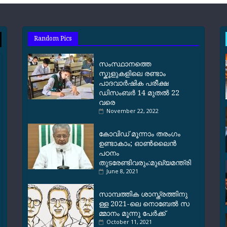
Random Pics
സംസ്ഥാനത്തെ
സ്കൂളുകളിലെ രണ്ടാം
പാദവാര്‍ഷിക പരീക്ഷ
ഡിസംബര്‍ 14 മുതല്‍ 22
വരെ
November 22, 2022
കോവിഡ് മൂന്നാം തരംഗം
ഉണ്ടാകാം; ഓൺലൈൻ
പഠനം
തുടരേണ്ടിവരും:മുഖ്യമന്ത്രി
June 8, 2021
സാ​മ്പ​ത്തി​ക ശാ​സ്ത്ര​ത്തി​നു​
ള്ള 2021-ലെ ​നൊ​ബേ​ൽ സ​
മ്മാ​നം മൂ​ന്നു പേ​ർ​ക്ക്
October 11, 2021