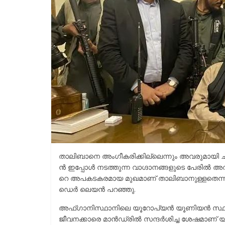
താലിബാനെ അംഗീകരിക്കില്ലെന്നും അവരുമായി ചര്‍ച്
ന്‍ ഇ​പ്പോ​ള്‍ ന​ട​ത്തു​ന്ന വാ​ഗ്ദാ​ന​ങ്ങ​ളു​ടെ പേ​രി​ല്
റെ അ​പ​ക​ട​ക​ര​മാ​യ മു​ഖ​മാ​ണ് താ​ലി​ബാ​നു​ള്ള​തെ​ന്നു
ഡെ​ര്‍ ലെ​യ​ന്‍ പ​റ​ഞ്ഞു.
അഫ്ഗാനിസ്ഥാനിലെ യൂറോപ്യന്‍ യൂണിയന്‍ സ്ഥാപന
ജീവനക്കാരെ മാന്‍ഡ്രില്‍ സന്ദര്‍ശിച്ച ശേഷമാണ്