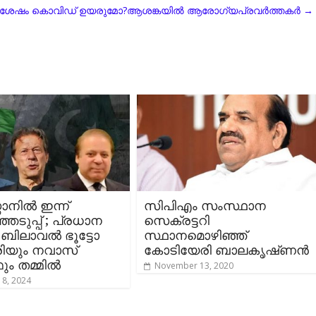
്ക് ശേഷം കൊവിഡ് ഉയരുമോ?ആശങ്കയിൽ ആരോഗ്യപ്രവര്‍ത്തകര്‍
→
താനിൽ ഇന്ന്
സിപിഎം സംസ്ഥാന
െടുപ്പ് ; പ്രധാന
സെക്രട്ടറി
ബിലാവല്‍ ഭൂട്ടോ
സ്ഥാനമൊഴിഞ്ഞ്
രിയും നവാസ്
കോടിയേരി ബാലകൃഷ്‌ണന്‍
ം തമ്മില്‍
November 13, 2020
 8, 2024