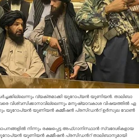
ചക്കില്ലെന്നും വ്യക്​തമാക്കി യൂറോപ്യന്‍ യൂണിയന്‍. താ​ലി​ബാ​
‍ അ​വ​രെ വി​ശ്വ​സി​ക്കാ​നാ​വി​ല്ലെ​ന്നും മ​നു​ഷ്യാ​വ​കാ​ശ വി​ഷ​യ​ത്തി​ല്‍ ഏ​
ം യൂ​റോ​പ്യ​ന്‍ യൂ​ണി​യ​ന്‍ ക​മ്മീ​ഷ​ന്‍ പ്ര​സി​ഡന്‍റ് ഉ​ര്‍​സു​ല വോ​ണ്‍
ങ്ങളില്‍ നിന്നും രക്ഷപ്പെട്ട അഫ്ഗാനിസ്ഥാന്‍ സ്വദേശികളായ
 യൂറോപ്യന്‍ യൂണിയന്‍ കമ്മീഷന്‍ പ്രസിഡന്‍റ് താലിബാനുമായി