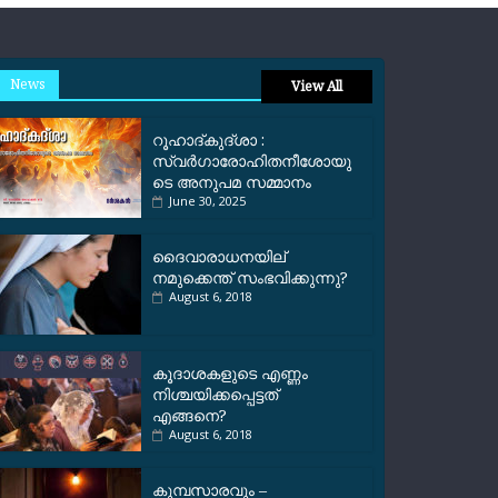
News
View All
റൂഹാദ്‌കുദ്‌ശാ :
സ്വർഗാരോഹിതനീശോയു
ടെ അനുപമ സമ്മാനം
June 30, 2025
ദൈവാരാധനയില്
നമുക്കെന്ത് സംഭവിക്കുന്നു?
August 6, 2018
കൂദാശകളുടെ എണ്ണം
നിശ്ചയിക്കപ്പെട്ടത്
എങ്ങനെ?
August 6, 2018
കുമ്പസാരവും –