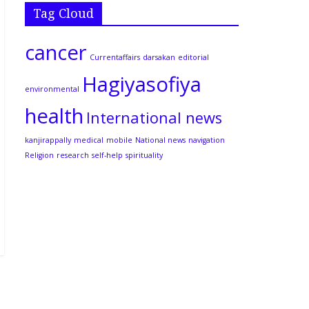
Tag Cloud
cancer
Currentaffairs
darsakan
editorial
Hagiyasofiya
environmental
health
International news
kanjirappally
medical
mobile
National news
navigation
Religion
research
self-help
spirituality