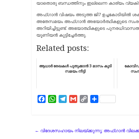
യാതൊരു ബന്ധത്തിനും ഇല്ലെന്ന കാര്യം വ്യക്ത
അഫ്​ഗാന്‍ വിഷയം അടുത്ത ജി7 ഉച്ചകോടിയില്‍ ശക്
അതേസമയം അഫ്ഗാന്‍ അഭയാര്‍ത്ഥികളുടെ സംരക്ഷ
അറിയിച്ചിട്ടുണ്ട്​. അഭയാത്ഥികളുടെ പുനരധിവാസ
യൂണിയന്‍ കൂട്ടിച്ചേര്‍ത്തു.
Related posts:
ആധാർ രേഖകൾ പുതുക്കാൻ 3 മാസം കൂടി
കോവിഡി
സമയം നീട്ടി
സംസ
F
W
T
G
C
S
a
h
e
m
o
h
c
a
l
a
p
a
e
t
e
i
y
r
←
വിദേശസഹായം നിലയ്ക്കുന്നു; അഫ്ഗാൻ വിലക്കയറ
b
s
g
l
L
e