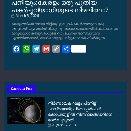
പനിയും:കേരളം ഒരു പുതിയ
പകര്‍ച്ചവ്യാധിയുടെ നിഴലിലോ?
March 5, 2026
കേരളത്തിലെ ഓരോ വീട്ടിലും ഇപ്പോള്‍ കേള്‍ക്കാവുന്ന ഒരു
ശബ്ദമായി ചുമ മാറിയിരിക്കുന്നു. സാധാരണഗതിയില്‍ കാലാവസ്ഥ
മാറുമ്പോള്‍ കണ്ടുവരാറുള്ള ഒരു ചെറിയ അസ്വസ്ഥത
എന്നതിനേക്കാള്‍, ആഴ്ചകളോളം വിട്ടുമാറാതെ നില്‍ക്കുന്ന
F
W
T
G
C
S
a
h
e
m
o
h
c
a
l
a
p
a
e
t
e
i
y
r
b
s
g
l
L
e
o
A
r
i
Random Pics
o
p
a
n
k
p
m
k
നിര്‍ണായക ഘട്ടം പിന്നിട്ട്
ചാന്ദ്രയാന്‍; പ്രൊപ്പല്‍ഷന്‍
മൊഡ്യൂളില്‍ നിന്ന് ലാന്‍ഡറിനെ
വേര്‍പ്പെടുത്തി
August 17, 2023