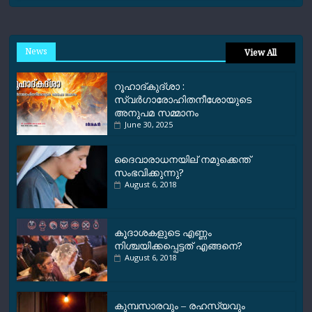
News
View All
റൂഹാദ്‌കുദ്‌ശാ :
സ്വർഗാരോഹിതനീശോയുടെ
അനുപമ സമ്മാനം
June 30, 2025
ദൈവാരാധനയില് നമുക്കെന്ത്
സംഭവിക്കുന്നു?
August 6, 2018
കൂദാശകളുടെ എണ്ണം
നിശ്ചയിക്കപ്പെട്ടത് എങ്ങനെ?
August 6, 2018
കുമ്പസാരവും – രഹസ്യവും