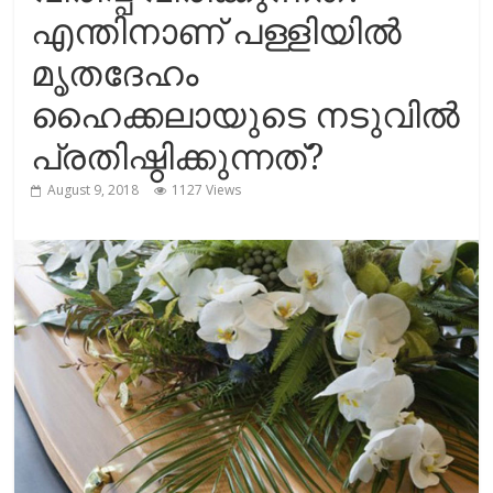
r
m
എന്തിനാണ് പള്ളിയില്‍
i
e
മൃതദേഹം
n
ഹൈക്കലായുടെ നടുവില്‍
k
പ്രതിഷ്ഠിക്കുന്നത്?
August 9, 2018
1127 Views