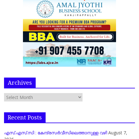
Archives
Recent Posts
എസ്.എസ്.സി : കേന്ദ്രസർവീസിലെത്താനുള്ള വഴി
August 7,