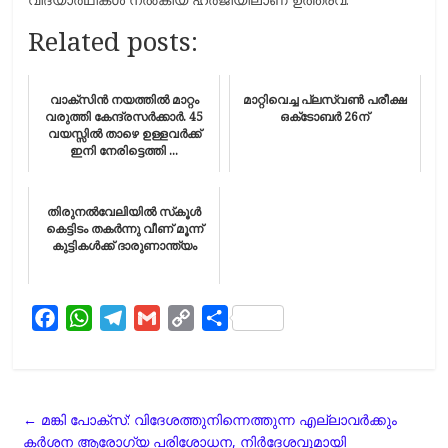
Related posts:
വാക്‌സിന്‍ നയത്തില്‍ മാറ്റം
മാറ്റിവെച്ച പ്ലസ്​വണ്‍ പരീക്ഷ
വരുത്തി കേന്ദ്രസര്‍ക്കാര്‍. 45
ഒക്​ടോബര്‍ 26ന്
വയസ്സിൽ താഴെ ഉള്ളവർക്ക്
ഇനി നേരിട്ടെത്തി ...
തിരുനല്‍വേലിയില്‍ സ്‌കൂള്‍
കെട്ടിടം തകര്‍ന്നു വീണ് മൂന്ന്
കുട്ടികൾക്ക് ദാരുണാന്ത്യം
F
W
T
G
C
S
a
h
e
m
o
h
c
a
l
a
p
a
e
t
e
i
y
r
←
മങ്കി പോക്‌സ്: വിദേശത്തുനിന്നെത്തുന്ന എല്ലാവര്‍ക്കും
b
s
g
l
L
e
കര്‍ശന ആരോഗ്യ പരിശോധന, നിര്‍ദേശവുമായി