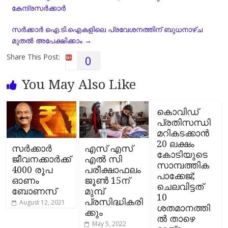
o
A
r
i
കേന്ദ്രസര്‍ക്കാര്‍
o
p
a
n
k
p
m
k
സര്‍ക്കാര്‍ ഐ.ടി.ഐകളിലെ പ്രവേശനത്തിന് ബുധനാഴ്ച
മുതല്‍ അപേക്ഷിക്കാം
→
Share This Post:
0
You May Also Like
കൊവിഡ്
പ്രതിസന്ധി
മറികടക്കാന്‍
20 ലക്ഷം
സര്‍ക്കാര്‍
എസ് എസ്
കോടിയുടെ
ജീവനക്കാര്‍ക്ക്
എല്‍ സി
സാമ്പത്തിക
4000 രൂപ
പരീക്ഷാഫലം
പാക്കേജ്;
ഓണം
ജൂണ്‍ 15ന്
ചെലവിട്ടത്
ബോണസ്
മുമ്പ്
10
പ്രസിദ്ധികരി
August 12, 2021
ശതമാനത്തി
ക്കും
ല്‍ താഴെ
May 5, 2022