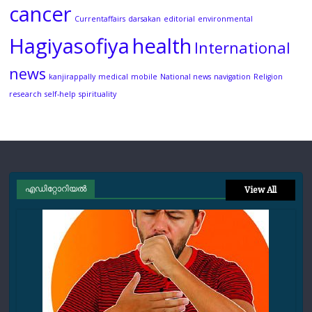
cancer
Currentaffairs
darsakan
editorial
environmental
Hagiyasofiya
health
International
news
kanjirappally
medical
mobile
National news
navigation
Religion
research
self-help
spirituality
എഡിറ്റോറിയല്‍
View All