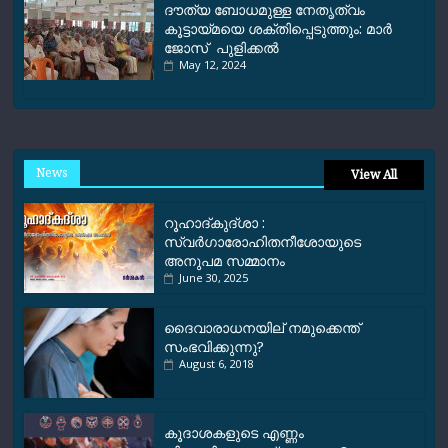
ദൗത്യ ബോധമുള്ള നേതൃത്വം
കൂട്ടായ്മയെ ശക്തിപ്പെടുത്തും: മാർ
ജോസ് പുളിക്കൽ
May 12, 2024
News
View All
റൂഹാദ്‌കുദ്‌ശാ :
സ്വർഗാരോഹിതനീശോയുടെ
അനുപമ സമ്മാനം
June 30, 2025
ദൈവാരാധനയില് നമുക്കെന്ത്
സംഭവിക്കുന്നു?
August 6, 2018
കൂദാശകളുടെ എണ്ണം