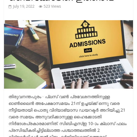
r
m
July 19, 2022
523 Views
i
e
n
k
തിരുവനന്തപുരം ∙ പ്ലസ് വണ്‍‍ പ്രവേശനത്തിനുള്ള
ഓണ്‍ലൈന്‍ അപേക്ഷാസമയം 21ന് ഉച്ചയ്ക്ക് ഒന്നു വരെ
നീട്ടിയതായി പൊതു വിദ്യാഭ്യാസ ഡയറക്ടര്‍ അറിയിച്ചു.21
വരെ സമയം അനുവദിക്കാനുള്ള ഹൈക്കോടതി
നിര്‍ദേശപ്രകാരമാണിത്. സിബിഎസ്‌ഇ 10-ാം ക്ലാസ് ഫലം
പ്രസിദ്ധീകരിച്ചിട്ടില്ലാത്ത പശ്ചാത്തലത്തില്‍ 2
വിദ്യാര്‍ഥികള്‍ നല്‍കിയ ഹര്‍ജിയിലാണ് ഉത്തരവ്.