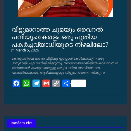
വിട്ടുമാറാത്ത ചുമയും വൈറല്‍
പനിയും:കേരളം ഒരു പുതിയ
പകര്‍ച്ചവ്യാധിയുടെ നിഴലിലോ?
March 5, 2026
കേരളത്തിലെ ഓരോ വീട്ടിലും ഇപ്പോള്‍ കേള്‍ക്കാവുന്ന ഒരു
ശബ്ദമായി ചുമ മാറിയിരിക്കുന്നു. സാധാരണഗതിയില്‍ കാലാവസ്ഥ
മാറുമ്പോള്‍ കണ്ടുവരാറുള്ള ഒരു ചെറിയ അസ്വസ്ഥത
എന്നതിനേക്കാള്‍, ആഴ്ചകളോളം വിട്ടുമാറാതെ നില്‍ക്കുന്ന
F
W
T
G
C
S
a
h
e
m
o
h
c
a
l
a
p
a
e
t
e
i
y
r
b
s
g
l
L
e
o
A
r
i
Random Pics
o
p
a
n