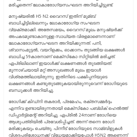
മരിച്ചതെന്ന് ലോകാരോഗ്യസംഘടന അറിയിച്ചിട്ടുണ്ട്.
മനുഷ്യരില്‍ H5 N2 വൈറസ് ഇതിന് മുമ്ബ്
ബാധിച്ചിട്ടില്ലെന്നും ലോകാരോഗ്യ സംഘടന
വ്യക്തമാക്കി. അതേസമയം, വൈറസ് മൂലം മനുഷ്യർക്ക്
അപകടമുണ്ടാകാനുള്ള സാധ്യത വിരളമാണെന്നാണ്
ലോകാരോഗ്യസംഘടന അറിയിക്കുന്നത്. പനി,
ശ്വാസംമുട്ടല്‍, വയറിളക്കം, ഓക്കാനം തുടങ്ങിയ ലക്ഷങ്ങള്‍
ബാധിച്ച 59കാരനാണ് മെക്സികോ സിറ്റിയില്‍ മരിച്ചത്.
ഏപ്രിലിലാണ് ഇയാള്‍ക്ക് ലക്ഷണങ്ങള്‍ തുടങ്ങിയത്.
മൂന്നാഴ്ചയായി മറ്റ് അസുഖങ്ങള്‍ മൂലം ഇയാള്‍
വിശ്രമത്തിലായിരുന്നു. ഇതിനിടെ പക്ഷിപ്പനിയുടെ
ലക്ഷണങ്ങള്‍ കണ്ടുതുടങ്ങുകയായിരുന്നുവെന്ന് രോഗിയുടെ
ബന്ധുക്കള്‍ അറിയിച്ചു.
രോഗിക്ക് കിഡ്നി തകരാർ, പ്രമേഹം, രക്തസമ്മർദ്ദം
എന്നിവ ഉണ്ടായിരുന്നതായി മെക്സികോ പബ്ലിക് ഹെല്‍ത്ത്
ഡിപ്പാർട്ട്മെന്റ് അറിയിച്ചു. ഏപ്രില്‍ 24നാണ് രോഗിയെ
ആശുപത്രിയില്‍ പ്രവേശിപ്പിച്ചത്. അന്ന് തന്നെ രോഗി
മരിക്കുകയും ചെയ്തു. പിന്നീട് രോഗിയുടെ സാമ്ബിളുകള്‍
വിശദപരിശോധനക്ക് വിധേയമാക്കിയപ്പോള്‍ H5N2 ആണെന്ന്