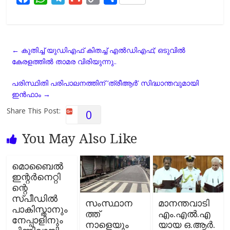
a
h
e
m
o
h
c
a
l
a
p
a
e
t
e
i
y
r
←
കുതിച്ച് യുഡിഎഫ് കിതച്ച് എൽഡിഎഫ്; ഒടുവിൽ
b
s
g
l
L
e
കേരളത്തിൽ താമര വിരിയുന്നു..
o
A
r
i
o
p
a
n
പരിസ്ഥിതി പരിപാലനത്തിന് ‘ത്രീആര്‍’ സിദ്ധാന്തവുമായി
k
p
m
k
ഇന്‍ഫാം
→
Share This Post:
0
You May Also Like
മൊബൈല്‍
ഇന്റര്‍നെറ്റി
ന്റെ
സ്പീഡില്‍
സംസ്ഥാന
മാനന്തവാടി
പാകിസ്താനും
ത്ത്
എം.എല്‍.എ
നേപ്പാളിനും
നാളെയും
യായ ഒ.ആർ.