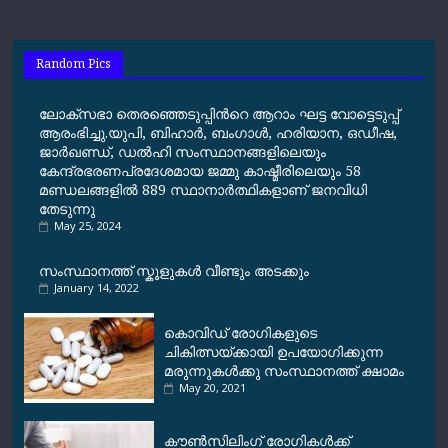
e
t
e
i
y
r
b
s
g
l
L
e
o
A
r
i
Random Pics
o
p
a
n
k
p
m
k
ലോക്സഭാ തെരഞ്ഞെടുപ്പിന്‍റെ ആറാം ഘട്ട വോട്ടെടുപ്പ്
ആരംഭിച്ചു.യുപി, ബിഹാർ, ബംഗാള്‍, ഹരിയാന, ഒഡീഷ,
ജാർഖണ്ഡ്, ഡല്‍ഹി സംസ്ഥാനങ്ങളിലെയും
കേന്ദ്രഭരണപ്രദേശമായ ജമ്മു കാഷ്മീരിലെയും 58
മണ്ഡലങ്ങളിൽ 889 സ്ഥാനാര്‍ത്ഥികളാണ് ജനവിധി
തേടുന്നു
May 25, 2024
സംസ്ഥാനത്ത് സ്കൂളുകള്‍ വീണ്ടും അടക്കും
January 14, 2022
കൊവിഡ് രോഗികളുടെ
ചികിത്സയ്ക്കായി ഉപയോഗിക്കുന്ന
മരുന്നുകൾക്കു സംസ്ഥാനത്ത് ക്ഷാമം
May 20, 2021
കൗണ്‍സിലിംഗ് രോഗികൾക്ക്