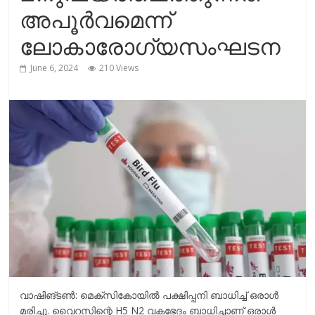
r
m
അപൂര്‍വമെന്ന്
i
e
ലോകാരോഗ്യസംഘടന
n
k
June 6, 2024
210 Views
വാഷിങ്ടണ്‍: മെക്സികോയില്‍ പക്ഷിപ്പനി ബാധിച്ച്‌ ഒരാള്‍
മരിച്ചു. വൈറസിന്റെ H5 N2 വകഭേദം ബാധിച്ചാണ് ഒരാള്‍