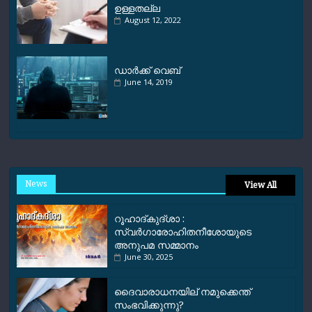
ഉള്ളതല്ല
August 12, 2022
ഡാര്‍ക്ക് വെബ്
June 14, 2019
News
View All
റൂഹാദ്‌കുദ്‌ശാ :
സ്വർഗാരോഹിതനീശോയുടെ
അനുപമ സമ്മാനം
June 30, 2025
ദൈവാരാധനയില് നമുക്കെന്ത്
സംഭവിക്കുന്നു?