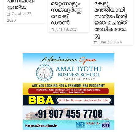
പിന്നിലായി
മറ്റെന്നാളും
കേളു
ഇന്ത്യ.
സമ്ബൂര്‍ണ്ണ
മന്ത്രിയായി
October 27,
ലോക്ക്
സത്യപ്രതി
2020
ഡൗണ്‍
ജ്ഞ ചെയ്ത്
അധികാരമേ
June 18, 2021
റ്റു
June 23, 2024