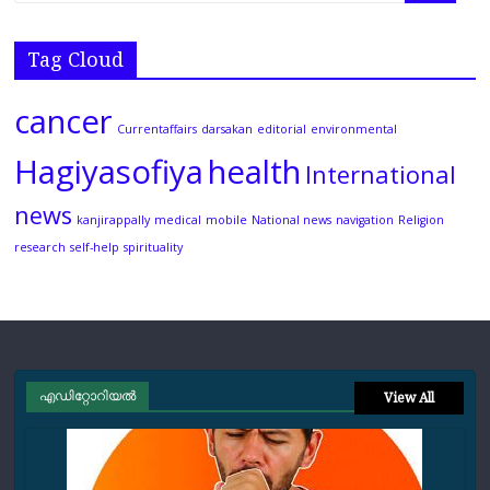
Tag Cloud
cancer
Currentaffairs
darsakan
editorial
environmental
Hagiyasofiya
health
International
news
kanjirappally
medical
mobile
National news
navigation
Religion
research
self-help
spirituality
എഡിറ്റോറിയല്‍
View All