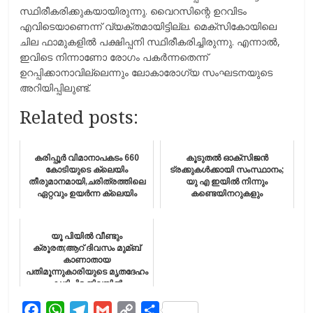
സ്ഥിരീകരിക്കുകയായിരുന്നു. വൈറസിന്റെ ഉറവിടം
എവിടെയാണെന്ന് വ്യക്തമായിട്ടില്ല. മെക്സികോയിലെ
ചില ഫാമുകളില്‍ പക്ഷിപ്പനി സ്ഥിരീകരിച്ചിരുന്നു. എന്നാല്‍,
ഇവിടെ നിന്നാണോ രോഗം പകർന്നതെന്ന്
ഉറപ്പിക്കാനാവില്ലെന്നും ലോകാരോഗ്യ സംഘടനയുടെ
അറിയിപ്പിലുണ്ട്.
Related posts:
കരിപ്പൂര്‍ വിമാനാപകടം 660
കൂടുതൽ ഓക്സിജൻ
കോടിയുടെ ക്ലെയിം
ട്രക്കുകൾക്കായി സംസ്ഥാനം;
തീരുമാനമായി,ചരിത്രത്തിലെ
യു എ ഇയിൽ നിന്നും
ഏറ്റവും ഉയർന്ന ക്ലെയിം
കണ്ടെയിനറുകളും
യൂ പിയിൽ വീണ്ടും
ക്രൂരത;ആറ് ദിവസം മുമ്ബ്
കാണാതായ
പതിമൂന്നുകാരിയുടെ മൃതദേഹം
കുഴിച്ചിട്ട നിലയില്‍
F
W
T
G
C
S