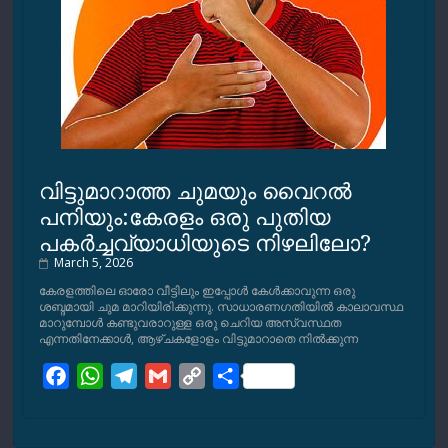
വിട്ടുമാറാത്ത ചുമയും വൈറല്‍
പനിയും:കേരളം ഒരു പുതിയ
പകര്‍ച്ചവ്യാധിയുടെ നിഴലിലോ?
March 5, 2026
കേരളത്തിലെ ഓരോ വീട്ടിലും ഇപ്പോള്‍ കേള്‍ക്കാവുന്ന ഒരു
ശബ്ദമായി ചുമ മാറിയിരിക്കുന്നു. സാധാരണഗതിയില്‍ കാലാവസ്ഥ
മാറുമ്പോള്‍ കണ്ടുവരാറുള്ള ഒരു ചെറിയ അസ്വസ്ഥത
എന്നതിനേക്കാള്‍, ആഴ്ചകളോളം വിട്ടുമാറാതെ നില്‍ക്കുന്ന
F
W
T
G
C
S
a
h
e
m
o
h
c
a
l
a
p
a