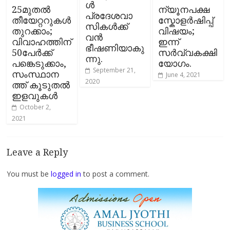
ൾ
25മുതൽ
ന്യൂനപക്ഷ
പ്രദേശവാ
തീയേറ്ററുകൾ
സ്കോളർഷിപ്പ്‌
സികൾക്ക്
തുറക്കാം;
വിഷയം;
വൻ
വിവാഹത്തിന്
ഇന്ന്
ഭീഷണിയാകു
50പേർക്ക്
സര്‍വ്വകക്ഷി
ന്നു.
പങ്കെടുക്കാം,
യോഗം.
September 21,
സംസ്ഥാന
June 4, 2021
2020
ത്ത് കൂടുതൽ
ഇളവുകൾ
October 2,
2021
Leave a Reply
You must be
logged in
to post a comment.