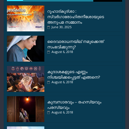
റൂഹാദ്‌കുദ്‌ശാ :
സ്വർഗാരോഹിതനീശോയുടെ
അനുപമ സമ്മാനം
June 30, 2025
ദൈവാരാധനയില് നമുക്കെന്ത്
സംഭവിക്കുന്നു?
August 6, 2018
കൂദാശകളുടെ എണ്ണം
നിശ്ചയിക്കപ്പെട്ടത് എങ്ങനെ?
August 6, 2018
കുമ്പസാരവും – രഹസ്യവും
പരസ്യവും
August 6, 2018