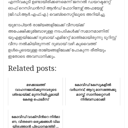
എന്നിവകൂടി ഉണ്ടായിരിക്കണമെന്ന് ജനറല്‍ ഡയറക്ടറേറ്റ്
ഓഫ് റെസിഡന്‍സി ആന്‍ഡ് ഫോറിനേഴ്സ് അഫയേഴ്സ്
(ജി.ഡി.ആര്‍.എഫ്.എ.) വെബ്സൈറ്റിലൂടെ അറിയിച്ചു.
യൂറോപ്യന്‍ രാജ്യങ്ങളിലേക്ക് വീസയ്ക്ക്
അപേക്ഷിക്കുമ്ബോഴുള്ള നടപടികള്‍ക്ക് സമാനമാണിത്.
യുഎഇയിലേക്ക് ദുബായ് എമിറേറ്റ് മാത്രമായിരുന്നു ടൂറിസ്റ്റ്
വീസ നല്‍കിയിരുന്നത്. ദുബായ് വഴി കുവൈത്ത്
ഉള്‍പ്പെടെയുള്ള രാജ്യങ്ങളിലേക്ക് പോകുന്ന രീതിയും
ഇതോടെ അവസാനിക്കും.
Related posts:
മഴക്കാലത്ത്
കോവിഡ് കേസുകളിൽ
വാഹനമോടിക്കുന്നവരുടെ
വർധനവ്; ആറു മാസത്തേക്കു
ശ്രദ്ധയ്‌ക്ക്, മുന്നറിയിപ്പുമായി
മാസ്ക്, സാനിറ്റൈസർ
കേരള പൊലീസ്
നിർബന്ധമാക്കി
കോ​വി​ഡ് വാ​ക്സി​ന്‍റെ നി​ര്‍​മാ​
ണ, വി​ത​ര​ണ ഒ​രു​ക്ക​ങ്ങ​ള്‍ വി​ല​
യി​രു​ത്താ​ന്‍ പ്ര​ധാ​ന​മ​ന്ത്രി ...