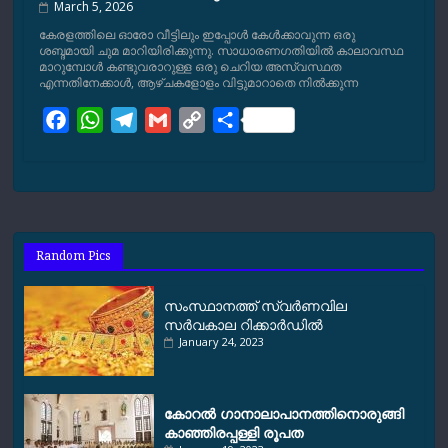
March 5, 2026
കേരളത്തിലെ ഓരോ വീട്ടിലും ഇപ്പോള്‍ കേള്‍ക്കാവുന്ന ഒരു
ശബ്ദമായി ചുമ മാറിയിരിക്കുന്നു. സാധാരണഗതിയില്‍ കാലാവസ്ഥ
മാറുമ്പോള്‍ കണ്ടുവരാറുള്ള ഒരു ചെറിയ അസ്വസ്ഥത
എന്നതിനേക്കാള്‍, ആഴ്ചകളോളം വിട്ടുമാറാതെ നില്‍ക്കുന്ന
F
W
T
G
C
S
a
h
e
m
o
h
c
a
l
a
p
a
e
t
e
i
y
r
b
s
g
l
L
e
o
A
r
i
Random Pics
o
p
a
n
k
p
m
k
സംസ്ഥാനത്ത് സ്വര്‍ണവില
സര്‍വകാല റിക്കാര്‍ഡിൽ
January 24, 2023
കോറല്‍ ഗാനാലാപാനത്തിനൊരുങ്ങി
കാഞ്ഞിരപ്പള്ളി രൂപത