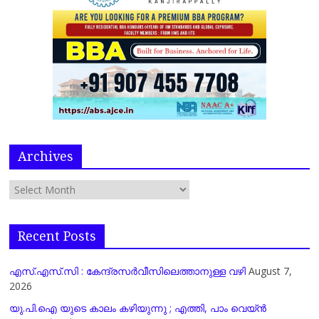
Archives
Recent Posts
എസ്.എസ്.സി : കേന്ദ്രസർവീസിലെത്താനുള്ള വഴി
August 7,
2026
യു.പി.ഐ യുടെ കാലം കഴിയുന്നു ; എത്തി, പാം വെയ്ൻ