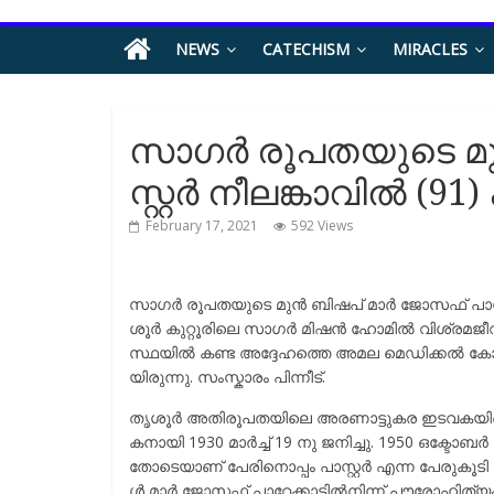
NEWS
CATECHISM
MIRACLES
സാ​ഗ​ർ രൂ​പ​ത​യു​ടെ മു
സ്റ്റ​ർ നീ​ല​ങ്കാ​വി​ൽ (9
February 17, 2021
592 Views
സാ​ഗ​ർ രൂ​പ​ത​യു​ടെ മു​ൻ ബി​ഷ​പ് മാ​ർ ജോ​സ​ഫ് പാ​സ്റ്
ശൂ​ർ കു​റ്റൂ​രി​ലെ സാ​ഗ​ർ മി​ഷ​ൻ ഹോ​മി​ൽ വി​ശ്ര​മ​ജീ​
സ്ഥ​യി​ൽ ക​ണ്ട അ​ദ്ദേ​ഹ​ത്തെ അ​മ​ല മെ​ഡി​ക്ക​ൽ കോ​ള​ജ
യി​രു​ന്നു. സം​സ്കാ​രം പി​ന്നീ​ട്.
തൃ​ശൂ​ർ അ​തി​രൂ​പ​ത​യി​ലെ അ​ര​ണാ​ട്ടു​ക​ര ഇ​ട​വ​ക​യി​
ക​നാ​യി 1930 മാ​ർ​ച്ച് 19 നു ​ജ​നി​ച്ചു. 1950 ഒ​ക്ടോ​ബ​
തോ​ടെ​യാ​ണ് പേ​രി​നൊ​പ്പം പാ​സ്റ്റ​ർ എ​ന്ന പേ​രു​കൂ​ടി
ൾ മാ​ർ ജോ​സ​ഫ് പാ​റേ​ക്കാ​ട്ടി​ൽ​നി​ന്ന് പൗ​രോ​ഹി​ത്യം 