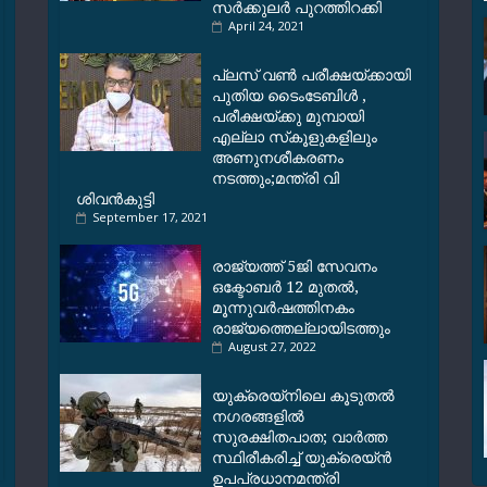
സര്‍ക്കുലർ പുറത്തിറക്കി
April 24, 2021
പ്ലസ് വണ്‍ പരീക്ഷയ്ക്കായി
പുതിയ ടൈംടേബിള്‍ ,
പരീക്ഷയ്ക്കു മുമ്പായി
എല്ലാ സ്‌കൂളുകളിലും
അണുനശീകരണം
നടത്തും;മന്ത്രി വി
ശിവന്‍കുട്ടി
September 17, 2021
രാജ്യത്ത് 5ജി സേവനം
ഒക്ടോബർ 12 മുതൽ,
മൂന്നുവർഷത്തിനകം
രാജ്യത്തെല്ലായിടത്തും
August 27, 2022
യുക്രെയ്നിലെ കൂടുതൽ
നഗരങ്ങളിൽ
സുരക്ഷിതപാത; വാർത്ത
സ്ഥിരീകരിച്ച് യുക്രെയ്ൻ
ഉപപ്രധാനമന്ത്രി