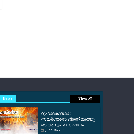
News
View All
റൂഹാദ്‌കുദ്‌ശാ :
സ്വർഗാരോഹിതനീശോയു
ടെ അനുപമ സമ്മാനം
June 30, 2025