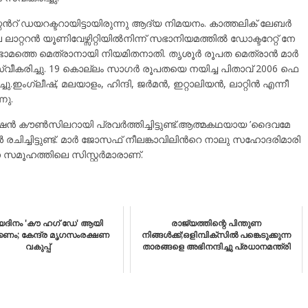
് ഡ​യ​റ​ക്ട​റാ​യി​ട്ടാ​യി​രു​ന്നു ആ​ദ്യ നി​മ​യ​നം. കാ​ത്ത​ലി​ക് ലേ​ബ​ർ
്റ​റ​ൻ യൂ​ണി​വേ​ഴ്സി​റ്റി​യി​ൽ​നി​ന്ന് സ​ഭാ​നി​യ​മ​ത്തി​ൽ ഡോ​ക്ട​റേ​റ്റ് നേ​
ടാ​മ​ത്തെ മെ​ത്രാ​നാ​യി നി​യ​മി​ത​നാ​തി. തൃ​ശൂ​ർ രൂ​പ​ത മെ​ത്രാ​ൻ മാ​ർ
സ്വീ​ക​രി​ച്ചു. 19 കൊ​ല്ലം സാ​ഗ​ർ രൂ​പ​ത​യെ ന​യി​ച്ച പി​താ​വ് 2006 ഫെ​
​ച്ചു.ഇം​ഗ്ലീഷ്, മ​ല​യാ​ളം, ഹി​ന്ദി, ജ​ർ​മ​ൻ, ഇ​റ്റാ​ലി​യ​ൻ, ലാ​റ്റി​ൻ എ​ന്നീ
നു.
​ണ്‍​സി​ല​റാ​യി പ്ര​വ​ർ​ത്തി​ച്ചി​ട്ടു​ണ്ട്.ആ​ത്മ​ക​ഥ​യാ​യ ’ദൈ​വ​മേ
ചി​ച്ചി​ട്ടു​ണ്ട്. മാ​ർ ജോ​സ​ഫ് നീ​ല​ങ്കാ​വി​ലി​ന്‍റെ നാ​ലു സ​ഹോ​ദ​രി​മാ​രി​
സ​മൂ​ഹ​ത്തി​ലെ സി​സ്റ്റ​ർ​മാ​രാ​ണ്.
ദിനം 'കൗ ഹഗ് ഡേ' ആയി
രാജ്യത്തിന്റെ പിന്തുണ
കണം; കേന്ദ്ര മൃഗസംരക്ഷണ
നിങ്ങൾക്ക്;ഒളിമ്പിക്സിൽ പങ്കെടുക്കുന്ന
വകുപ്പ്
താരങ്ങളെ അഭിനന്ദിച്ചു പ്രധാനമന്ത്രി