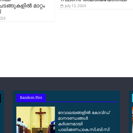
ങ്ങുകളില്‍ മാറ്റം
July 13, 2024
ി
2023
Random Pics
ദേവാലയങ്ങളില്‍ കോവിഡ്
മാനദണ്ഡങ്ങൾ
കര്‍ശനമായി
പാലിക്കണം;കെ.സി.ബി.സി