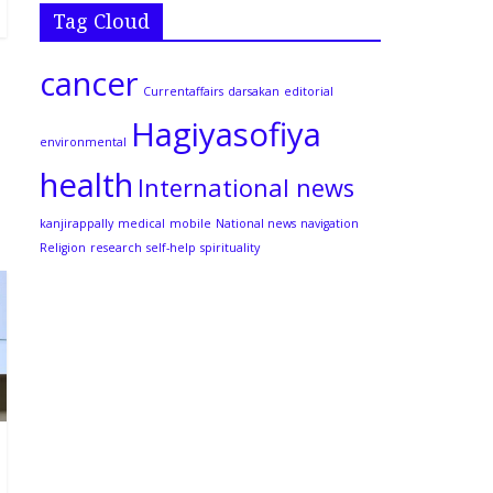
Tag Cloud
cancer
Currentaffairs
darsakan
editorial
Hagiyasofiya
environmental
health
International news
kanjirappally
medical
mobile
National news
navigation
Religion
research
self-help
spirituality