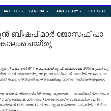
ARTICLES
GENERAL
SAINTS DIARY
EDITORIAL
​ൻ ബി​ഷ​പ് മാ​ർ ജോ​സ​ഫ് പാ​
1) കാ​ലം​ചെ​യ്തു
റ​ർ നീ​ല​ങ്കാ​വി​ൽ (91) കാ​ലം​ചെ​യ്തു. വി​ര​മി​ച്ച​ശേ​ഷം 2006 മു​ത​ൽ തൃ​
വി​തം ന​യി​ക്കു​ക​യാ​യി​രു​ന്നു.ഇ​ന്നു രാ​വി​ലെ കി​ട​ക്ക​യി​ൽ അ​ബോ​ധാ​വ​
് ആ​ശു​പ​ത്രി​യി​ൽ എ​ത്തി​ച്ചെ​ങ്കി​ലും മ​ര​ണം സ്ഥി​രീ​ക​രി​ക്കു​ക​യാ​
ലെ ലാ​സ​ർ നീ​ല​ങ്കാ​വി​ലിന്‍റെയും കു​ഞ്ഞ​നം പാ​ല​ത്തി​ങ്ക​ലിന്‍റെയും മ​
ർ 15 ന് ​അ​ന്പ​ഴ​ക്കാ​ട് സെ​ന്‍റ് തെ​രേ​സാ​സ് ആ​ശ്ര​മ​ത്തി​ൽ ചേ​ർ​ന്ന​
 ചേ​ർ​ത്ത​ത്.1960 മെ​യ് 17 ന് ​ബം​ഗ​ളൂ​രു ധ​ർ​മാ​രാം ചാ​പ്പ​ലി​ൽ ക​ർ​ദി​നാ​
സ്വീ​ക​രി​ച്ചു.