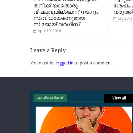
തനിക്ക് യാതൊരു
ശേഷം.ചട
വിഷമവുമില്ലെന്ന് നടനും
വരുത്ത
സംവിധായകനുമായ
July 20, 
സിജോയ് വർഗീസ്
April 19, 2024
Leave a Reply
You must be
logged in
to post a comment.
എഡിറ്റോറിയല്‍
View All