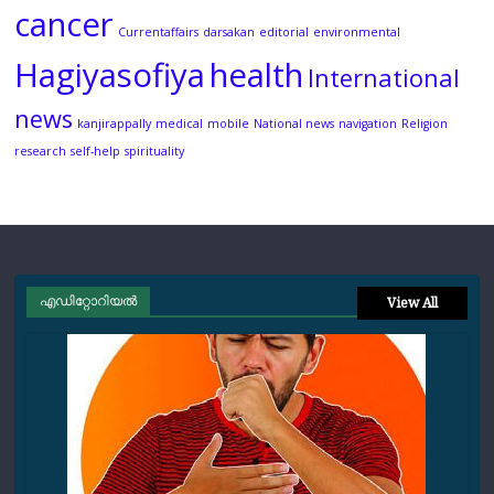
cancer
Currentaffairs
darsakan
editorial
environmental
Hagiyasofiya
health
International
news
kanjirappally
medical
mobile
National news
navigation
Religion
research
self-help
spirituality
എഡിറ്റോറിയല്‍
View All