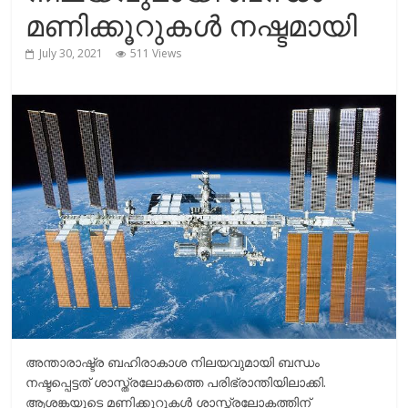
r
m
മണിക്കൂറുകൾ നഷ്ടമായി
i
e
July 30, 2021
511 Views
n
k
അന്താരാഷ്ട്ര ബഹിരാകാശ നിലയവുമായി ബന്ധം
നഷ്ടപ്പെട്ടത് ശാസ്ത്രലോകത്തെ പരിഭ്രാന്തിയിലാക്കി.
ആശങ്കയുടെ മണിക്കൂറുകള്‍ ശാസ്ത്രലോകത്തിന്