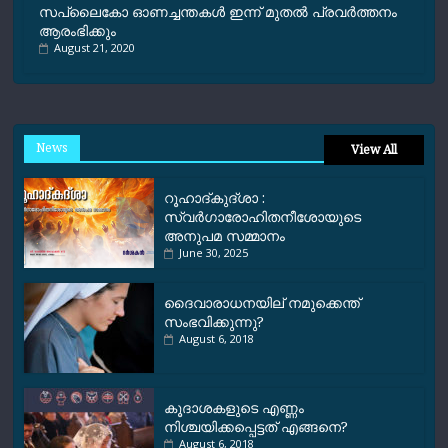
സപ്ലൈകോ ഓണച്ചന്തകൾ ഇന്ന് മുതൽ പ്രവർത്തനം
ആരംഭിക്കും
August 21, 2020
News
View All
റൂഹാദ്‌കുദ്‌ശാ :
സ്വർഗാരോഹിതനീശോയുടെ
അനുപമ സമ്മാനം
June 30, 2025
ദൈവാരാധനയില് നമുക്കെന്ത്
സംഭവിക്കുന്നു?
August 6, 2018
കൂദാശകളുടെ എണ്ണം
നിശ്ചയിക്കപ്പെട്ടത് എങ്ങനെ?
August 6, 2018