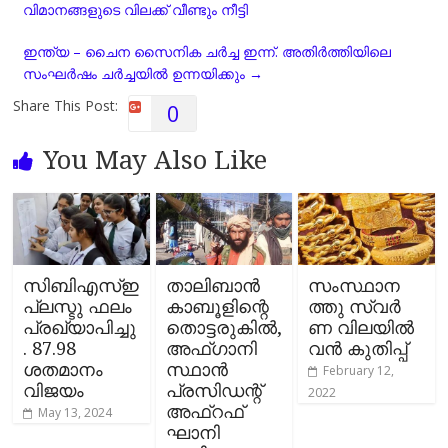
വിമാനങ്ങളുടെ വിലക്ക്​ വീണ്ടും നീട്ടി
o
A
r
i
o
p
a
n
ഇന്ത്യ – ചൈന സൈനിക ചര്‍ച്ച ഇന്ന്. അതിർത്തിയിലെ
k
p
m
k
സംഘർഷം ചർച്ചയിൽ ഉന്നയിക്കും
→
Share This Post:
0
You May Also Like
സിബിഎസ്‌ഇ
താലിബാൻ
സം​സ്ഥാ​ന​
പ്ലസ്ടു ഫലം
കാബൂളിന്റെ
ത്തു സ്വ​ര്‍​
പ്രഖ്യാപിച്ചു
തൊട്ടരുകിൽ,
ണ വി​ല​യി​ല്‍
. 87.98
അഫ്ഗാനി
വ​ന്‍ കു​തി​പ്പ്
ശതമാനം
സ്ഥാന്‍
February 12,
വിജയം
പ്രസിഡന്റ്
2022
അഫ്‌റഫ്
May 13, 2024
ഘാനി