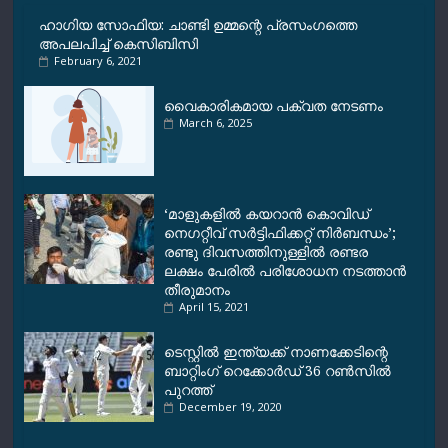
k
p
m
k
ഹാഗിയ സോഫിയ: ചാണ്ടി ഉമ്മന്റെ പ്രസംഗത്തെ
അപലപിച്ച് കെ‌സി‌ബി‌സി
February 6, 2021
വൈകാരികമായ പക്വത നേടണം
March 6, 2025
‘മാളുകളില്‍ കയറാന്‍ കൊവിഡ്
നെഗറ്റീവ് സര്‍ട്ടിഫിക്കറ്റ് നിര്‍ബന്ധം’;
രണ്ടു ദിവസത്തിനുള്ളില്‍ രണ്ടര
ലക്ഷം പേരില്‍ പരിശോധന നടത്താന്‍
തീരുമാനം
April 15, 2021
ടെസ്റ്റില്‍ ഇന്ത്യക്ക് നാണക്കേടിന്റെ
ബാറ്റിംഗ് റെക്കോര്‍ഡ് 36 റണ്‍സില്‍
പുറത്ത്
December 19, 2020