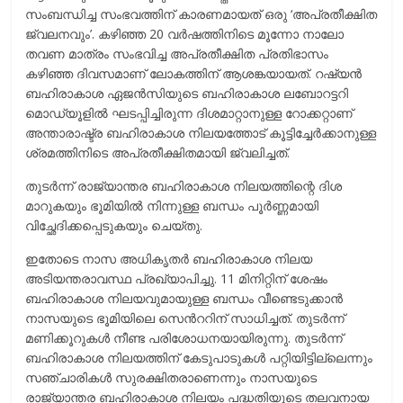
സംബന്ധിച്ച സംഭവത്തിന് കാരണമായത് ഒരു ‘അപ്രതീക്ഷിത
ജ്വലനവും’. കഴിഞ്ഞ 20 വര്‍ഷത്തിനിടെ മൂന്നോ നാലോ
തവണ മാത്രം സംഭവിച്ച അപ്രതീക്ഷിത പ്രതിഭാസം
കഴിഞ്ഞ ദിവസമാണ് ലോകത്തിന് ആശങ്കയായത്. റഷ്യന്‍
ബഹിരാകാശ ഏജന്‍സിയുടെ ബഹിരാകാശ ലബോറട്ടറി
മൊഡ്യൂളില്‍ ഘടപ്പിച്ചിരുന്ന ദിശമാറ്റാനുള്ള റോക്കറ്റാണ്
അന്താരാഷ്ട്ര ബഹിരാകാശ നിലയത്തോട് കൂട്ടിച്ചേര്‍ക്കാനുള്ള
ശ്രമത്തിനിടെ അപ്രതീക്ഷിതമായി ജ്വലിച്ചത്.
തുടര്‍‍ന്ന് രാജ്യാന്തര ബഹിരാകാശ നിലയത്തിന്റെ ദിശ
മാറുകയും ഭൂമിയില്‍ നിന്നുള്ള ബന്ധം പൂര്‍ണ്ണമായി
വിച്ഛേദിക്കപ്പെടുകയും ചെയ്തു.
ഇതോടെ നാസ അധികൃതര്‍ ബഹിരാകാശ നിലയ
അടിയന്തരാവസ്ഥ പ്രഖ്യാപിച്ചു. 11 മിനിറ്റിന് ശേഷം
ബഹിരാകാശ നിലയവുമായുള്ള ബന്ധം വീണ്ടെടുക്കാന്‍
നാസയുടെ ഭൂമിയിലെ സെന്‍ററിന് സാധിച്ചത്. തുടര്‍ന്ന്
മണിക്കൂറുകള്‍ നീണ്ട പരിശോധനയായിരുന്നു. തുടര്‍ന്ന്
ബഹിരാകാശ നിലയത്തിന് കേടുപാടുകള്‍ പറ്റിയിട്ടില്ലെന്നും
സഞ്ചാരികള്‍ സുരക്ഷിതരാണെന്നും നാസയുടെ
രാജ്യാന്തര ബഹിരാകാശ നിലയം പദ്ധതിയുടെ തലവനായ