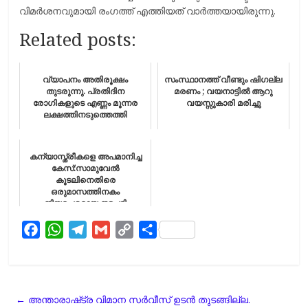
വിമര്‍ശനവുമായി രംഗത്ത് എത്തിയത് വാര്‍ത്തയായിരുന്നു.
Related posts:
വ്യാപനം അതിരൂക്ഷം
സംസ്ഥാനത്ത് വീണ്ടും ഷിഗല്ല
തുടരുന്നു. പ്രതിദിന
മരണം ; വയനാട്ടില്‍ ആറു
രോഗികളുടെ എണ്ണം മൂന്നര
വയസ്സുകാരി മരിച്ചു
ലക്ഷത്തിനടുത്തെത്തി
കന്യാസ്ത്രീകളെ അപമാനിച്ച
കേസ്:സാമുവേൽ
കൂടലിനെതിരെ
ഒരുമാസത്തിനകം
നിയമപരമായ നടപടി
വേണമെന്ന്​ ഹൈകോടതി
F
W
T
G
C
S
a
h
e
m
o
h
c
a
l
a
p
a
e
t
e
i
y
r
←
അന്താരാഷ്​ട്ര വിമാന സര്‍വീസ്​ ഉടന്‍ തുടങ്ങില്ല.
b
s
g
l
L
e