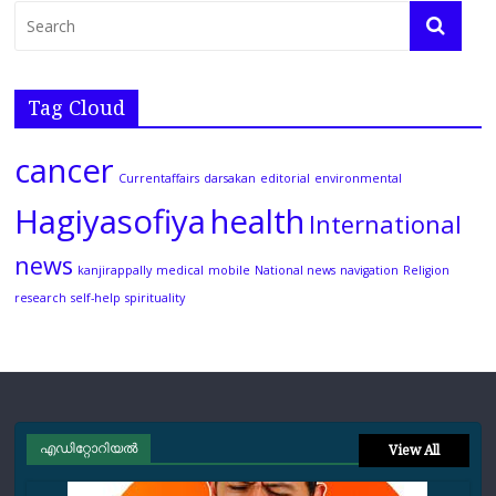
Tag Cloud
cancer
Currentaffairs
darsakan
editorial
environmental
Hagiyasofiya
health
International
news
kanjirappally
medical
mobile
National news
navigation
Religion
research
self-help
spirituality
എഡിറ്റോറിയല്‍
View All