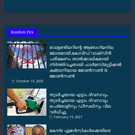
c
a
l
a
p
a
e
t
e
i
y
r
b
s
g
l
L
e
o
A
r
i
Random Pics
o
p
a
n
k
p
m
k
വോളണ്ടിയറിന്റെ ആരോഗ്യനില
മോശമായി,കോവിഡ് വാക്സിൻ
പരീക്ഷണം താല്‍ക്കാലികമായി
നിര്‍ത്തിവച്ചതായി ഫാര്‍മസ്യൂട്ടിക്കല്‍
കമ്ബനിയായ ജോണ്‍സണ്‍ &
ജോണ്‍സണ്‍
October 13, 2020
തുടര്‍ച്ചയായ എട്ടാം ദിവസവും
തുടര്‍ച്ചയായ എട്ടാം ദിവസവും
പെട്രോളിനും ഡീസലിനും വില
വര്‍ധിച്ചു.
February 15, 2021
കേന്ദ്ര ഏജൻസികൾക്കെതിരെ