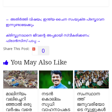
a
h
e
m
o
h
c
a
l
a
p
a
e
t
e
i
y
r
←
അതിർത്തി വിഷയം; ഇന്ത്യ-ചൈന സംയുക്ത പ്രസ്താവന
b
s
g
l
L
e
ഇന്നുണ്ടായേക്കും
o
A
r
i
o
p
a
n
ക്രിസ്തുനാഥനെ ജീവന്റെ അപ്പമായി സ്വീകരിക്കണം:
k
p
m
k
ഫ്രാൻസിസ് പാപ്പ
→
Share This Post:
0
You May Also Like
മാലിന്യം
നടന്‍
സംസ്ഥാന
വലിച്ചെറി
കൊല്ലം
ത്ത്
ഞ്ഞാല്‍ ഒരു
സുധി
ജനുവരിയോ
വര്‍ഷം വരെ
വാഹനാപകട
ടെ സ്കൂളുകള്‍