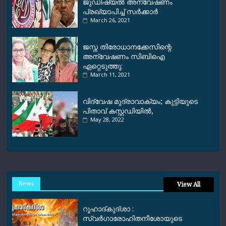
ജുഡിഷ്യൽ അന്വേഷണം
പ്രഖ്യാപിച്ച്‌ സർക്കാർ
March 26, 2021
ജസ്ന തിരോധാനക്കേസിന്റെ
അന്വേഷണം സിബിഐ
ഏറ്റെടുത്തു:
March 11, 2021
വിദ്വേഷ മുദ്രാവാക്യം; കുട്ടിയുടെ
പിതാവ് കസ്റ്റഡിയിൽ,
May 28, 2022
News
View All
റൂഹാദ്‌കുദ്‌ശാ :
സ്വർഗാരോഹിതനീശോയുടെ