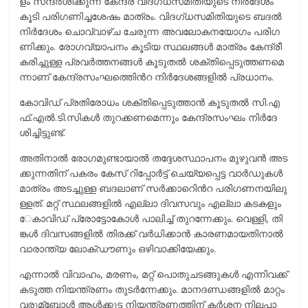
ളം സ​ന്ദ​ര്‍​ശി​ക്കു​ന്ന കേ​ന്ദ്ര വി​ദ​ഗ്‌​ധ​സ​മി​തി​യു​ടെ നി​ര്‍​ദേ​ശം
കൂ​ടി പ​രി​ഗ​ണി​ച്ച​ശേ​ഷം മാ​ത്രം. വി​ദ​ഗ്ധ​സ​മി​തി​യു​ടെ ബ​ദ​ല്‍
നി​ര്‍​ദേ​ശം ചൊ​വ്വാ​ഴ്ച ചേ​രു​ന്ന അ​വ​ലോ​ക​ന​യോ​ഗം പ​രി​ഗ​
ണി​ക്കും. രോ​ഗ​വ്യാ​പ​നം കൂ​ടി​യ സ്ഥ​ല​ങ്ങ​ള്‍ മാ​ത്രം കേ​ന്ദ്രീ​
ക​രി​ച്ചു​ള്ള പ്ര​വ​ര്‍​ത്ത​ന​ങ്ങ​ള്‍ കൂ​ടു​ത​ല്‍ ശ​ക്തി​പ്പെ​ടു​ത്ത​ണ​മെ​
ന്നാ​ണ് കേ​ന്ദ്ര​സം​ഘ​ത്തിെന്‍റ നി​ര്‍​ദേ​ശ​ങ്ങ​ളി​ല്‍ പ്ര​ധാ​നം.
കോ​വി​ഡ് പ്ര​തി​രോ​ധം ശ​ക്തി​പ്പെ​ടു​ത്താ​ന്‍ കൂ​ടു​ത​ല്‍ സി.​എ​
ഫ്.​എ​ല്‍.​ടി.​സി​ക​ള്‍ തു​റ​ക്ക​ണ​മെ​ന്നും കേ​ന്ദ്ര​സം​ഘം നി​ര്‍​ദേ​
ശി​ച്ചി​ട്ടു​ണ്ട്.
അ​തി​നാ​ല്‍ രോ​ഗ​മു​ണ്ടാ​യാ​ല്‍ ത​ദ്ദേ​ശ​സ്ഥാ​പ​നം മു​ഴു​വ​ന്‍ അ​ട​
ക്കു​ന്ന​തി​ന് പ​ക​രം കേ​സ് റി​പ്പോ​ര്‍​ട്ട് ചെ​യ്യ​പ്പെ​ട്ട വാ​ര്‍​ഡു​ക​ള്‍
മാ​ത്രം അ​ട​ച്ചു​ള്ള ബ​ദ​ലാ​ണ് സ​ര്‍​ക്കാ​റിെന്‍റ പ​രി​ഗ​ണ​ന​യി​ലു​
ള്ള​ത്. മ​റ്റ് സ്ഥ​ല​ങ്ങ​ളി​ല്‍ എ​ല്ലാ ദി​വ​സ​വും എ​ല്ലാ ക​ട​ക​ളും ​
േകാ​വി​ഡ് പ്രോ​ട്ടോ​കോ​ള്‍ പാ​ലി​ച്ച്‌ തു​റ​ന്നേ​ക്കും. വെ​ള്ളി, തി​
ങ്ക​ള്‍ ദി​വ​സ​ങ്ങ​ളി​ല്‍ തി​ര​ക്ക് വ​ര്‍ധി​ക്കാ​ന്‍ കാ​ര​ണ​മാ​യ​തി​നാ​ല്‍
വാ​രാ​ന്ത്യ ലോ​ക്ഡൗ​ണും ഒ​ഴി​വാ​ക്കി​യേ​ക്കും.
എ​ന്നാ​ല്‍ വി​വാ​ഹം, മ​ര​ണം, മ​റ്റ്​ പൊ​തു​ച​ട​ങ്ങു​ക​ള്‍ എ​ന്നി​വ​ക്ക്
ക​ടു​ത്ത നി​യ​ന്ത്ര​ണം തു​ട​ര്‍​ന്നേ​ക്കും. മാ​ന​ദ​ണ്ഡ​ങ്ങ​ളി​ല്‍ മാ​റ്റം
വ​രു​മ്ബോ​ള്‍ ആ​ള്‍ക്കൂ​ട്ട നി​യ​ന്ത്ര​ണ​ത്തി​ന് ക​ര്‍ശ​ന നി​ല​പാ​