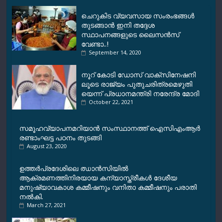
o
p
a
n
k
p
m
k
ചെറുകിട വ്യവസായ സംരംഭങ്ങള്‍
തുടങ്ങാന്‍ ഇനി തദ്ദേശ
സ്ഥാപനങ്ങളുടെ ലൈസന്‍സ്
വേണ്ടാ..!
September 14, 2020
നൂ​റ് കോ​ടി ഡോ​സ് വാ​ക്സി​നേ​ഷ​നി​
ലൂ​ടെ രാ​ജ്യം പു​തു​ച​രി​ത്ര​മെ​ഴു​തി​
യെ​ന്ന് പ്ര​ധാ​ന​മ​ന്ത്രി ന​രേ​ന്ദ്ര മോ​ദി
October 22, 2021
സമൂഹവ്യാപനമറിയാന്‍ സംസ്ഥാനത്ത് ഐസിഎംആ‍ര്‍
രണ്ടാംഘട്ട പഠനം തുടങ്ങി
August 23, 2020
ഉത്തര്‍പ്രദേശിലെ ഝാന്‍സിയില്‍
ആക്രമണത്തിനിരയായ കന്യാസ്ത്രീകള്‍ ദേശീയ
മനുഷ്യാവകാശ കമ്മീഷനും വനിതാ കമ്മീഷനും പരാതി
നല്‍കി.
March 27, 2021