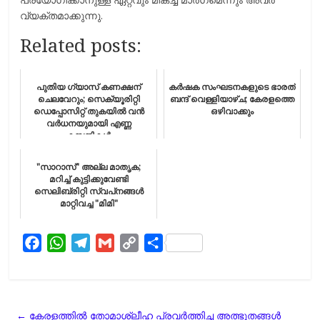
വ്യക്​തമാക്കുന്നു.
Related posts:
പുതിയ ഗ്യാസ് കണക്ഷന്
കര്‍ഷക സംഘടനകളുടെ ഭാരത്
ചെലവേറും; സെക്യൂരിറ്റി
ബന്ദ് വെള്ളിയാഴ്ച; കേരളത്തെ
ഡെപ്പോസിറ്റ് തുകയിൽ വൻ
ഒഴിവാക്കും
വർധനയുമായി എണ്ണ
കമ്പനികൾ
"സാറാസ്" അല്ല മാതൃക;
മറിച്ച് കുട്ടിക്കുവേണ്ടി
സെലിബ്രിറ്റി സ്വപ്‌നങ്ങൾ
മാറ്റിവച്ച "മിമി"
F
W
T
G
C
S
a
h
e
m
o
h
c
a
l
a
p
a
e
t
e
i
y
r
←
കേരളത്തിൽ തോമാശ്ലീഹ പ്രവർത്തിച്ച അത്ഭുതങ്ങൾ
b
s
g
l
L
e