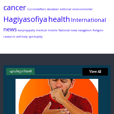
cancer
Currentaffairs
darsakan
editorial
environmental
Hagiyasofiya
health
International
news
kanjirappally
medical
mobile
National news
navigation
Religion
research
self-help
spirituality
എഡിറ്റോറിയല്‍
View All