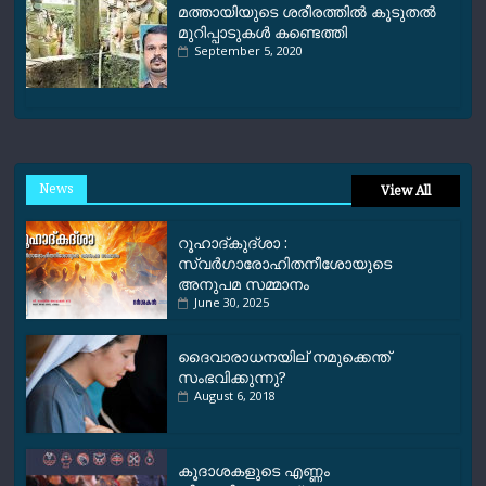
മത്തായിയുടെ ശരീരത്തില്‍ കൂടുതല്‍
മുറിപ്പാടുകള്‍ കണ്ടെത്തി
September 5, 2020
News
View All
റൂഹാദ്‌കുദ്‌ശാ :
സ്വർഗാരോഹിതനീശോയുടെ
അനുപമ സമ്മാനം
June 30, 2025
ദൈവാരാധനയില് നമുക്കെന്ത്
സംഭവിക്കുന്നു?
August 6, 2018
കൂദാശകളുടെ എണ്ണം