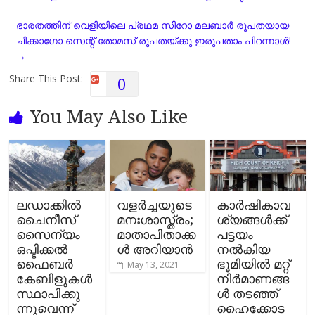
o
A
r
i
ഭാരതത്തിന് വെളിയിലെ പ്രഥമ സീറോ മലബാർ രൂപതയായ
o
p
a
n
ചിക്കാഗോ സെന്റ് തോമസ് രൂപതയ്ക്കു ഇരുപതാം പിറന്നാൾ!
k
p
m
k
→
Share This Post:
0
You May Also Like
ലഡാക്കിൽ
വളര്‍ച്ചയുടെ
കാര്‍ഷികാവ
ചൈനീസ്
മനഃശാസ്ത്രം;
ശ്യങ്ങള്‍ക്ക്
സൈന്യം
മാതാപിതാക്ക
പട്ടയം
ഒപ്ടിക്കല്‍
ൾ അറിയാൻ
നല്‍കിയ
ഫൈബര്‍
ഭൂമിയില്‍ മറ്റ്
May 13, 2021
കേബിളുകള്‍
നിര്‍മാണങ്ങ
സ്ഥാപിക്കു
ള്‍ തടഞ്ഞ്
ന്നുവെന്ന്
ഹൈക്കോട