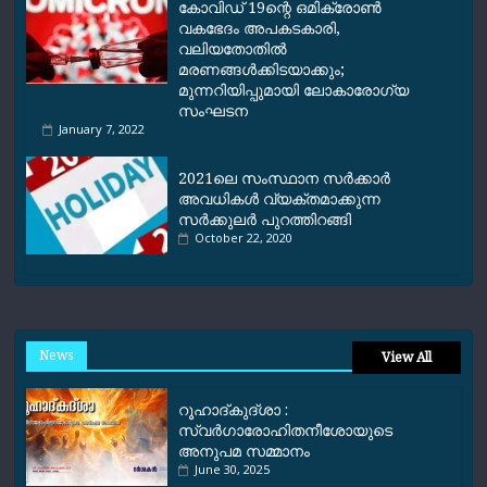
കോവിഡ് 19ന്റെ ഒമിക്രോൺ
വകഭേദം അപകടകാരി,
വലിയതോതില്‍
മരണങ്ങള്‍ക്കിടയാക്കും;
മുന്നറിയിപ്പുമായി ലോകാരോഗ്യ
സംഘടന
January 7, 2022
2021ലെ സംസ്ഥാന സര്‍ക്കാര്‍
അവധികള്‍ വ്യക്തമാക്കുന്ന
സര്‍ക്കുലര്‍ പുറത്തിറങ്ങി
October 22, 2020
News
View All
റൂഹാദ്‌കുദ്‌ശാ :
സ്വർഗാരോഹിതനീശോയുടെ
അനുപമ സമ്മാനം
June 30, 2025