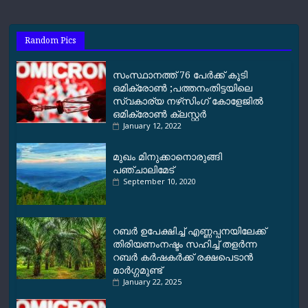
e
t
e
i
y
r
b
s
g
l
L
e
o
A
r
i
Random Pics
o
p
a
n
k
p
m
k
സംസ്ഥാനത്ത് 76 പേര്‍ക്ക് കൂടി
ഒമിക്രോണ്‍ ;പത്തനംതിട്ടയിലെ
സ്വകാര്യ നഴ്‌സിംഗ് കോളേജില്‍
ഒമിക്രോണ്‍ ക്ലസ്റ്റര്‍
January 12, 2022
മുഖം മിനുക്കാനൊരുങ്ങി
പഞ്ചാലിമേട്‌
September 10, 2020
റബര്‍ ഉപേക്ഷിച്ച് എണ്ണപ്പനയിലേക്ക്
തിരിയണംനഷ്ടം സഹിച്ച് തളര്‍ന്ന
റബര്‍ കര്‍ഷകര്‍ക്ക് രക്ഷപെടാന്‍
മാര്‍ഗ്ഗമുണ്ട്
January 22, 2025