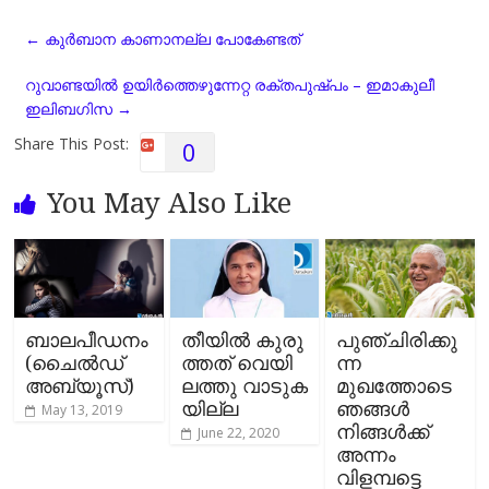
e
t
e
i
y
r
←
കുര്‍ബാന കാണാനല്ല പോകേണ്ടത്
b
s
g
l
L
e
o
A
r
i
റുവാണ്ടയില്‍ ഉയിര്‍ത്തെഴുന്നേറ്റ രക്തപുഷ്പം – ഇമാകുലീ
o
p
a
n
ഇലിബഗിസ
→
k
p
m
k
Share This Post:
0
You May Also Like
ബാലപീഡനം
തീ​യി​ൽ കു​രു​
പുഞ്ചിരിക്കു
(ചൈല്‍ഡ്
ത്ത​ത്‌ വെ​യി​
ന്ന
അബ്യൂസ്)
ല​ത്തു വാ​ടു​ക​
മുഖത്തോടെ
യി​ല്ല
ഞങ്ങള്‍
May 13, 2019
നിങ്ങള്‍ക്ക്
June 22, 2020
അന്നം
വിളമ്പട്ടെ