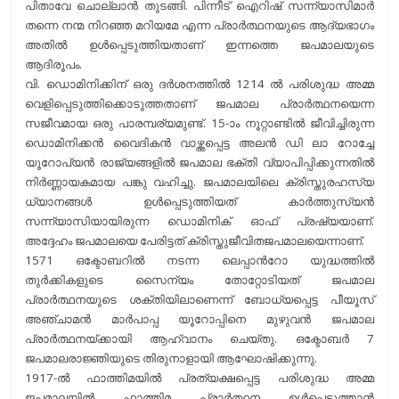
പിതാവേ ചൊല്ലാന്‍ തുടങ്ങി. പിന്നീട് ഐറിഷ് സന്ന്യാസിമാര്‍
തന്നെ നന്മ നിറഞ്ഞ മറിയമേ എന്ന പ്രാര്‍ത്ഥനയുടെ ആദ്യഭാഗം
അതില്‍ ഉള്‍പ്പെടുത്തിയതാണ് ഇന്നത്തെ ജപമാലയുടെ
ആദിരൂപം.
വി. ഡൊമിനിക്കിന് ഒരു ദര്‍ശനത്തില്‍ 1214 ല്‍ പരിശുദ്ധ അമ്മ
വെളിപ്പെടുത്തിക്കൊടുത്തതാണ് ജപമാല പ്രാര്‍ത്ഥനയെന്ന
സജീവമായ ഒരു പാരമ്പര്യമുണ്ട്. 15-ാം നൂറ്റാണ്ടില്‍ ജീവിച്ചിരുന്ന
ഡൊമിനിക്കന്‍ വൈദികന്‍ വാഴ്ത്തപ്പെട്ട അലന്‍ ഡി ലാ റോച്ചേ
യൂറോപ്യന്‍ രാജ്യങ്ങളില്‍ ജപമാല ഭക്തി വ്യാപിപ്പിക്കുന്നതില്‍
നിര്‍ണ്ണായകമായ പങ്കു വഹിച്ചു. ജപമാലയിലെ ക്രിസ്തുരഹസ്യ
ധ്യാനങ്ങള്‍ ഉള്‍പ്പെടുത്തിയത് കാര്‍ത്തുസ്യന്‍
സന്ന്യാസിയായിരുന്ന ഡൊമിനിക് ഓഫ് പ്രഷ്യയാണ്.
അദ്ദേഹം ജപമാലയെ പേരിട്ടത് ക്രിസ്തുജീവിതജപമാലയെന്നാണ്.
1571 ഒക്ടോബറില്‍ നടന്ന ലെപ്പാന്‍റോ യുദ്ധത്തില്‍
തുര്‍ക്കികളുടെ സൈന്യം തോറ്റോടിയത് ജപമാല
പ്രാര്‍ത്ഥനയുടെ ശക്തിയിലാണെന്ന് ബോധ്യപ്പെട്ട പീയൂസ്
അഞ്ചാമന്‍ മാര്‍പാപ്പ യൂറോപ്പിനെ മുഴുവന്‍ ജപമാല
പ്രാര്‍ത്ഥനയ്ക്കായി ആഹ്വാനം ചെയ്തു. ഒക്ടോബര്‍ 7
ജപമാലരാജ്ഞിയുടെ തിരുനാളായി ആഘോഷിക്കുന്നു.
1917-ല്‍ ഫാത്തിമയില്‍ പ്രത്യക്ഷപ്പെട്ട പരിശുദ്ധ അമ്മ
ജപമാലയില്‍ ഫാത്തിമ പ്രാര്‍ത്ഥന ഉള്‍പ്പെടുത്താന്‍