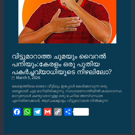
വിട്ടുമാറാത്ത ചുമയും വൈറല്‍
പനിയും:കേരളം ഒരു പുതിയ
പകര്‍ച്ചവ്യാധിയുടെ നിഴലിലോ?
March 5, 2026
കേരളത്തിലെ ഓരോ വീട്ടിലും ഇപ്പോള്‍ കേള്‍ക്കാവുന്ന ഒരു
ശബ്ദമായി ചുമ മാറിയിരിക്കുന്നു. സാധാരണഗതിയില്‍ കാലാവസ്ഥ
മാറുമ്പോള്‍ കണ്ടുവരാറുള്ള ഒരു ചെറിയ അസ്വസ്ഥത
എന്നതിനേക്കാള്‍, ആഴ്ചകളോളം വിട്ടുമാറാതെ നില്‍ക്കുന്ന
F
W
T
G
C
S
a
h
e
m
o
h
c
a
l
a
p
a