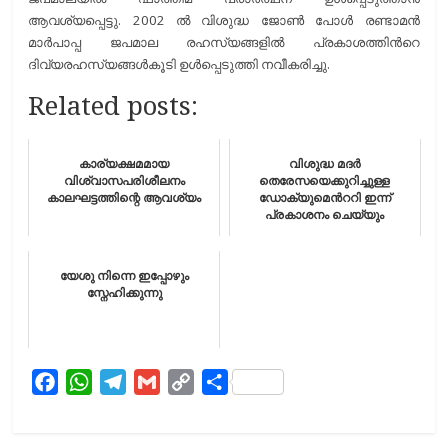
ആവശ്യപ്പെട്ടു. 2002 ല്‍ വിശുദ്ധ ജോണ്‍ പോള്‍ രണ്ടാമന്‍
മാര്‍പാപ്പ ജപമാല രഹസ്യങ്ങളില്‍ പ്രകാശത്തിന്‍റെ
ദിവ്യരഹസ്യങ്ങള്‍കൂടി ഉള്‍പ്പെടുത്തി നവീകരിച്ചു.
Related posts:
കാര്യക്ഷമമായ
വിശുദ്ധ മദർ
വിശ്വാസപരിശീലനം
തെരേസയെക്കുറിച്ചുള്ള
കാലഘട്ടത്തിന്റെ ആവശ്യം
ഡോക്യുമെന്‍ററി ഇന്ന്
പ്രകാശനം ചെയ്യും
യേശു നിന്നെ ഇപ്പോഴും
സ്നേഹിക്കുന്നു
F
W
T
G
C
S
a
h
e
m
o
h
c
a
l
a
p
a