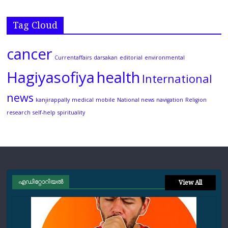
Tag Cloud
cancer
Currentaffairs
darsakan
editorial
environmental
Hagiyasofiya
health
International
news
kanjirappally
medical
mobile
National news
navigation
Religion
research
self-help
spirituality
എഡിറ്റോറിയല്‍
View All